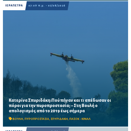
ΙΕΡΑΠΕΤΡΑ
07:09 π.μ. - 07/08/2026
Κατερίνα Σπυριδάκη:Πού πήγαν και τι απέδωσαν οι
πόροι για την πυροπροστασία; – Στη Βουλή ο
Το ΠΑΣΟΚ ζητά πλήρη απολογισμό των χρηματοδοτήσεων από
απολογισμός από το 2019 έως σήμερα
το 2019, στοιχεία για τα προγράμματα «ΑΙΓΙΣ» και AntiNero,
καθώς και απαντήσεις για προσωπικό, οχήματα, ε...
ΒΟΥΛΗ
,
ΠΥΡΟΠΡΟΣΤΑΣΙΑ
,
ΣΠΥΡΙΔΑΚΗ
,
ΠΑΣΟΚ - ΚΙΝΑΛ