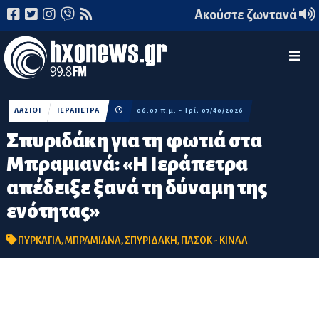
Ακούστε ζωντανά
ΛΑΣΙΘΙ
ΙΕΡΑΠΕΤΡΑ
06:07 π.μ. - Τρί, 07/40/2026
Σπυριδάκη για τη φωτιά στα
Μπραμιανά: «Η Ιεράπετρα
απέδειξε ξανά τη δύναμη της
ενότητας»
ΠΥΡΚΑΓΙΑ
,
ΜΠΡΑΜΙΑΝΑ
,
ΣΠΥΡΙΔΑΚΗ
,
ΠΑΣΟΚ - ΚΙΝΑΛ