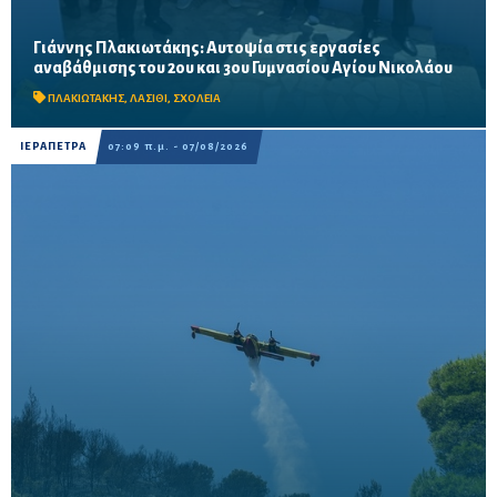
Γιάννης Πλακιωτάκης: Αυτοψία στις εργασίες
Οι παρεμβάσεις του προγράμματος «Μαριέττα Γιαννάκου»
αναβάθμισης του 2ου και 3ου Γυμνασίου Αγίου Νικολάου
αναμένεται να ολοκληρωθούν πριν από τη νέα σχολική χρονιά –
Προβλέπονται ανακαινίσεις αιθουσών, αύλειων και...
ΠΛΑΚΙΩΤΑΚΗΣ
,
ΛΑΣΙΘΙ
,
ΣΧΟΛΕΙΑ
ΙΕΡΑΠΕΤΡΑ
07:09 π.μ. - 07/08/2026