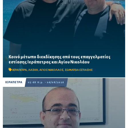
Κοινό μέτωπο διεκδίκησης από τους επαγγελματίες
Μιχελαράκης και Γιαπιτζάκης συζήτησαν για τους ελέγχους
εστίασης Ιεράπετρας και Αγίου Νικολάου
ηχορύπανσης, τις επιπτώσεις των έργων στον ΒΟΑΚ και την
οικονομική πίεση στον κλάδο – Στο επίκεντρο η επ...
ΙΕΡΑΠΕΤΡΑ
,
ΛΑΣΙΘΙ
,
ΑΓΙΟΣ ΝΙΚΟΛΑΟΣ
,
ΣΩΜΑΤΕΙΑ ΕΣΤΙΑΣΗΣ
ΙΕΡΑΠΕΤΡΑ
05:48 π.μ. - 04/08/2026