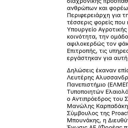
διαχρονικής προσπάθ
ανθρώπων και φορέω
Περιφερειάρχη για τη
τέσσερις φορείς που
Υπουργείο Αγροτικής
κοινότητα, την ομάδα
αφιλοκερδώς τον φάκ
Επιτροπής, τις υπηρε
εργάστηκαν για αυτή 
Δηλώσεις έκαναν επί
Λευτέρης Αλυσσανδρ
Πανεπιστήμιο (ΕΛΜΕΠ
Τυποποιητών Ελαιολά
ο Αντιπρόεδρος του
Μανώλης Καρπαδάκης
Σύμβουλος της Proac
Μπουνάκης, η Διευθ
Ένωσις ΑΕ (Φορέας π