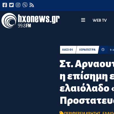
WEB TV
ΛΑΣΙΘΙ
ΙΕΡΑΠΕΤΡΑ
9:
Στ. Αρναουτ
η επίσημη 
ελαιόλαδο 
Προστατευ
ΠΕΡΙΦΕΡΕΙΑ ΚΡΗΤΗΣ
,
ΕΛΑΙ