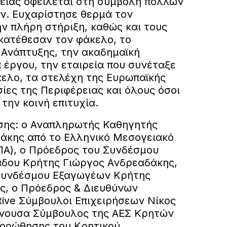
ειας οφείλεται στη συμβολή πολλών
ν. Ευχαρίστησε θερμά τον
ν πλήρη στήριξη, καθώς και τους
 κατέθεσαν τον φάκελο, το
 Ανάπτυξης, την ακαδημαϊκή
 έργου, την εταιρεία που συνέταξε
ελο, τα στελέχη της Ευρωπαϊκής
σίες της Περιφέρειας και όλους όσοι
την κοινή επιτυχία.
σης: ο Αναπληρωτής Καθηγητής
άκης από το Ελληνικό Μεσογειακό
Α), ο Πρόεδρος του Συνδέσμου
δου Κρήτης Γιώργος Ανδρεαδάκης,
 Συνδέσμου Εξαγωγέων Κρήτης
, ο Πρόεδρος & Διευθύνων
tive Σύμβουλοι Επιχειρήσεων Νίκος
ύνουσα Σύμβουλος της ΑΕΣ Κρητών
ροώθησης του Κρητικού