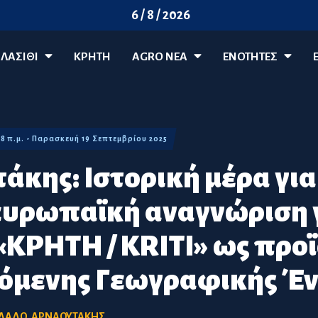
6 / 8 / 2026
ΛΑΣΊΘΙ
ΚΡΗΤΗ
AGRO ΝΈΑ
ΕΝΟΤΗΤΕΣ
28 π.μ. - Παρασκευή 19 Σεπτεμβρίου 2025
άκης: Ιστορική μέρα για
ευρωπαϊκή αναγνώριση γ
«ΚΡΗΤΗ / KRITI» ως προ
όμενης Γεωγραφικής Έν
ΟΛΑΔΟ
,
ΑΡΝΑΟΥΤΑΚΗΣ