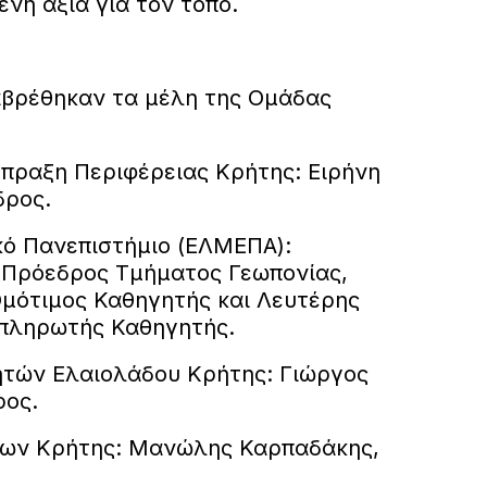
νη αξία για τον τόπο.
αβρέθηκαν τα μέλη της Ομάδας
μπραξη Περιφέρειας Κρήτης: Ειρήνη
δρος.
κό Πανεπιστήμιο (ΕΛΜΕΠΑ):
 Πρόεδρος Τμήματος Γεωπονίας,
μότιμος Καθηγητής και Λευτέρης
πληρωτής Καθηγητής.
ητών Ελαιολάδου Κρήτης: Γιώργος
ρος.
έων Κρήτης: Μανώλης Καρπαδάκης,