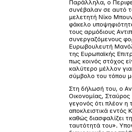
Παράλληλα, ο Περιφε
συνέβαλαν σε αυτό τ
μελετητή Νίκο Μπουν
φάκελο υποψηφιότητα
τους αρμόδιους Αντιπ
συνεργαζόμενους φορ
Ευρωβουλευτή Μανόλ
της Ευρωπαϊκής Επιτ
πως κοινός στόχος ε
καλύτερο μέλλον για 
σύμβολο του τόπου μ
Στη δήλωσή του, ο Α
Οικονομίας, Σταύρος
γεγονός ότι πλέον η 
αποκλειστικά εντός Κ
καθώς διασφαλίζει τη
ταυτότητά του». Υπογ