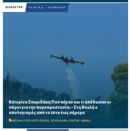
ΙΕΡΑΠΕΤΡΑ
07:09 π.μ. - 07/08/2026
Κατερίνα Σπυριδάκη:Πού πήγαν και τι απέδωσαν οι
πόροι για την πυροπροστασία; – Στη Βουλή ο
Το ΠΑΣΟΚ ζητά πλήρη απολογισμό των χρηματοδοτήσεων από
απολογισμός από το 2019 έως σήμερα
το 2019, στοιχεία για τα προγράμματα «ΑΙΓΙΣ» και AntiNero,
καθώς και απαντήσεις για προσωπικό, οχήματα, ε...
ΒΟΥΛΗ
,
ΠΥΡΟΠΡΟΣΤΑΣΙΑ
,
ΣΠΥΡΙΔΑΚΗ
,
ΠΑΣΟΚ - ΚΙΝΑΛ