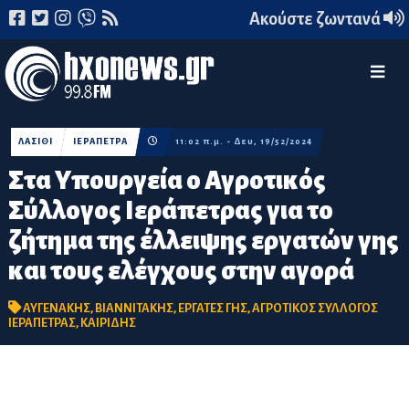
Ακούστε ζωντανά
ΛΑΣΙΘΙ
ΙΕΡΑΠΕΤΡΑ
11:02 π.μ. - Δευ, 19/52/2024
Στα Υπουργεία ο Αγροτικός
Σύλλογος Ιεράπετρας για το
ζήτημα της έλλειψης εργατών γης
και τους ελέγχους στην αγορά
ΑΥΓΕΝΑΚΗΣ
,
ΒΙΑΝΝΙΤΑΚΗΣ
,
ΕΡΓΑΤΕΣ ΓΗΣ
,
ΑΓΡΟΤΙΚΟΣ ΣΥΛΛΟΓΟΣ
ΙΕΡΑΠΕΤΡΑΣ
,
ΚΑΙΡΙΔΗΣ