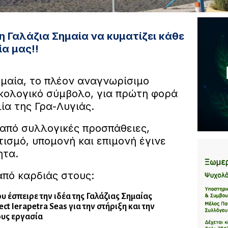
η Γαλάζια Σημαία να κυματίζει κάθε
α μας!!
ημαία, το πλέον αναγνωρίσιμο
ικολογικό σύμβολο, για πρώτη φορά
ία της Γρα-Λυγιάς.
από συλλογικές προσπάθειες,
ισμό, υπομονή και επιμονή έγινε
ητα.
από καρδιάς στους:
 έσπειρε την ιδέα της Γαλάζιας Σημαίας
ct Ierapetra Seas για την στήριξη και την
ους εργασία