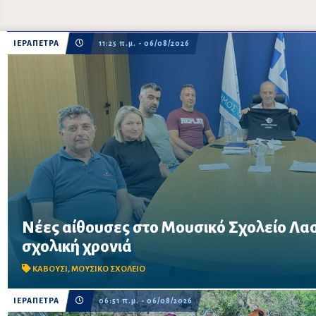
ΙΕΡΑΠΕΤΡΑ
11:25 π.μ. - 06/08/2026
Νέες αίθουσες στο Μουσικό Σχολείο Λασι
Συνάντηση του Δημάρχου Ιεράπετρας με τον Σύλλογο Γονέων και
σχολική χρονιά
Στο επίκεντρο οι αυξημένες στεγαστικές ανάγκες και η πορεία τ
νέου Μουσικού Σχολείου.
ΚΑΒΟΥΣΙ
,
ΜΟΥΣΙΚΟ ΣΧΟΛΕΙΟ
ΙΕΡΑΠΕΤΡΑ
06:51 π.μ. - 06/08/2026