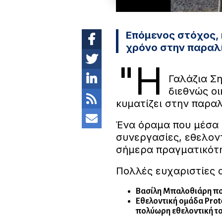
Επόμενος στόχος, 
χρόνο στην παραλί
"Η
Γαλάζια Σ
διεθνώς ο
κυματίζει στην παραλ
Ένα όραμα που μέσα 
συνεργασίες, εθελοντ
σήμερα πραγματικότ
Πολλές ευχαριστίες 
Βασίλη Μπαλοθιάρη που
Εθελοντική ομάδα Prote
πολύωρη εθελοντική τ