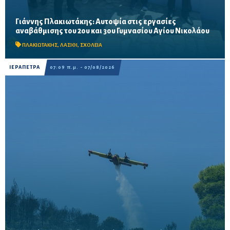
Γιάννης Πλακιωτάκης: Αυτοψία στις εργασίες
Οι παρεμβάσεις του προγράμματος «Μαριέττα Γιαννάκου»
αναβάθμισης του 2ου και 3ου Γυμνασίου Αγίου Νικολάου
αναμένεται να ολοκληρωθούν πριν από τη νέα σχολική χρονιά –
Προβλέπονται ανακαινίσεις αιθουσών, αύλειων και...
ΠΛΑΚΙΩΤΑΚΗΣ
,
ΛΑΣΙΘΙ
,
ΣΧΟΛΕΙΑ
ΙΕΡΑΠΕΤΡΑ
07:09 π.μ. - 07/08/2026