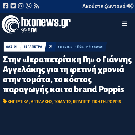
Ακούστε ζωντανά
ΛΑΣΙΘΙ
ΙΕΡΑΠΕΤΡΑ
12:05 μ.μ. - Πέμ, 14/36/2026
Στην «Ιεραπετρίτικη Γη» ο Γιάννης
Αγγελάκης για τη φετινή χρονιά
στην τομάτα, το κόστος
παραγωγής και το brand Poppis
ΚΗΠΕΥΤΙΚΑ
,
ΑΓΓΕΛΑΚΗΣ
,
ΤΟΜΑΤΕΣ
,
ΙΕΡΑΠΕΤΡΙΤΙΚΗ ΓΗ
,
POPPIS