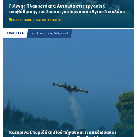
Γιάννης Πλακιωτάκης: Αυτοψία στις εργασίες
Οι παρεμβάσεις του προγράμματος «Μαριέττα Γιαννάκου»
αναβάθμισης του 2ου και 3ου Γυμνασίου Αγίου Νικολάου
αναμένεται να ολοκληρωθούν πριν από τη νέα σχολική χρονιά –
Προβλέπονται ανακαινίσεις αιθουσών, αύλειων και...
ΠΛΑΚΙΩΤΑΚΗΣ
,
ΛΑΣΙΘΙ
,
ΣΧΟΛΕΙΑ
ΙΕΡΑΠΕΤΡΑ
07:09 π.μ. - 07/08/2026
Κατερίνα Σπυριδάκη:Πού πήγαν και τι απέδωσαν οι