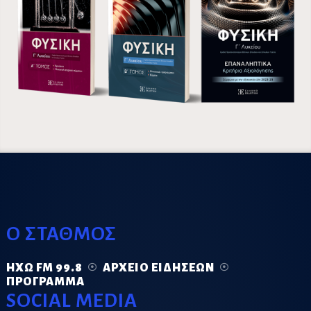
Ο ΣΤΑΘΜΟΣ
ΗΧΏ FM 99.8
ΑΡΧΕΊΟ ΕΙΔΉΣΕΩΝ
ΠΡΌΓΡΑΜΜΑ
SOCIAL MEDIA