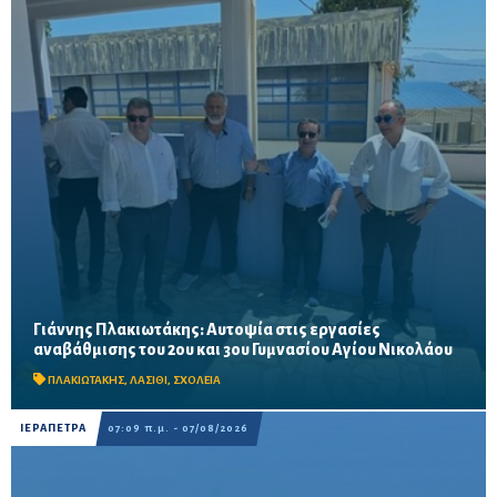
Γιάννης Πλακιωτάκης: Αυτοψία στις εργασίες
Οι παρεμβάσεις του προγράμματος «Μαριέττα Γιαννάκου»
αναβάθμισης του 2ου και 3ου Γυμνασίου Αγίου Νικολάου
αναμένεται να ολοκληρωθούν πριν από τη νέα σχολική χρονιά –
Προβλέπονται ανακαινίσεις αιθουσών, αύλειων και...
ΠΛΑΚΙΩΤΑΚΗΣ
,
ΛΑΣΙΘΙ
,
ΣΧΟΛΕΙΑ
ΙΕΡΑΠΕΤΡΑ
07:09 π.μ. - 07/08/2026