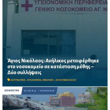
Άγιος Νικόλαος: Ανήλικος μεταφέρθηκε
στο νοσοκομείο σε κατάσταση μέθης –
Συνελήφθησαν ο 43χρονος κηδεμόνας του ανηλίκου και ο
Δύο συλλήψεις
46χρονος διοργανωτής κοινωνικής εκδήλωσης, ενώ η
προανάκριση βρίσκεται σε εξέλιξη.
ΑΣΤΥΝΟΜΙΑ
,
ΣΥΛΛΗΨΕΙΣ
,
ΑΝΗΛΙΚΟ
,
ΑΓΙΟΣ ΝΙΚΟΛΑΟΣ
ΙΕΡΑΠΕΤΡΑ
07:24 π.μ. - 10/08/2026