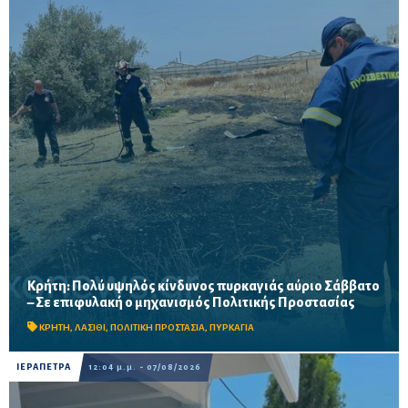
Κρήτη: Πολύ υψηλός κίνδυνος πυρκαγιάς αύριο Σάββατο
Σε επιφυλακή ο μηχανισμός Πολιτικής Προστασίας λόγω πολύ
– Σε επιφυλακή ο μηχανισμός Πολιτικής Προστασίας
υψηλού κινδύνου πυρκαγιάς στην Κρήτη το Σάββατο 8
Αυγούστου – Απαγορεύονται η χρήση φωτιάς και η πρόσβα...
ΚΡΗΤΗ
,
ΛΑΣΙΘΙ
,
ΠΟΛΙΤΙΚΗ ΠΡΟΣΤΑΣΙΑ
,
ΠΥΡΚΑΓΙΑ
ΙΕΡΑΠΕΤΡΑ
12:04 μ.μ. - 07/08/2026