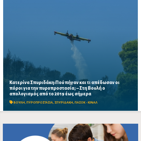
Κατερίνα Σπυριδάκη:Πού πήγαν και τι απέδωσαν οι
πόροι για την πυροπροστασία; – Στη Βουλή ο
Το ΠΑΣΟΚ ζητά πλήρη απολογισμό των χρηματοδοτήσεων από
απολογισμός από το 2019 έως σήμερα
το 2019, στοιχεία για τα προγράμματα «ΑΙΓΙΣ» και AntiNero,
καθώς και απαντήσεις για προσωπικό, οχήματα, ε...
ΒΟΥΛΗ
,
ΠΥΡΟΠΡΟΣΤΑΣΙΑ
,
ΣΠΥΡΙΔΑΚΗ
,
ΠΑΣΟΚ - ΚΙΝΑΛ