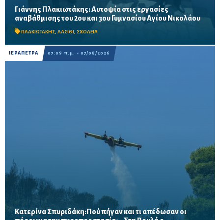
Γιάννης Πλακιωτάκης: Αυτοψία στις εργασίες
Οι παρεμβάσεις του προγράμματος «Μαριέττα Γιαννάκου»
αναβάθμισης του 2ου και 3ου Γυμνασίου Αγίου Νικολάου
αναμένεται να ολοκληρωθούν πριν από τη νέα σχολική χρονιά –
Προβλέπονται ανακαινίσεις αιθουσών, αύλειων και...
ΠΛΑΚΙΩΤΑΚΗΣ
,
ΛΑΣΙΘΙ
,
ΣΧΟΛΕΙΑ
ΙΕΡΑΠΕΤΡΑ
07:09 π.μ. - 07/08/2026
Κατερίνα Σπυριδάκη:Πού πήγαν και τι απέδωσαν οι