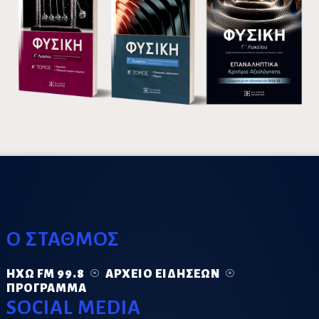
Ο ΣΤΑΘΜΟΣ
ΗΧΏ FM 99.8
ΑΡΧΕΊΟ ΕΙΔΉΣΕΩΝ
ΠΡΌΓΡΑΜΜΑ
SOCIAL MEDIA