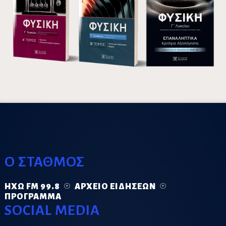
Ο ΣΤΑΘΜΟΣ
ΗΧΏ FM 99.8
ΑΡΧΕΊΟ ΕΙΔΉΣΕΩΝ
ΠΡΌΓΡΑΜΜΑ
SOCIAL MEDIA