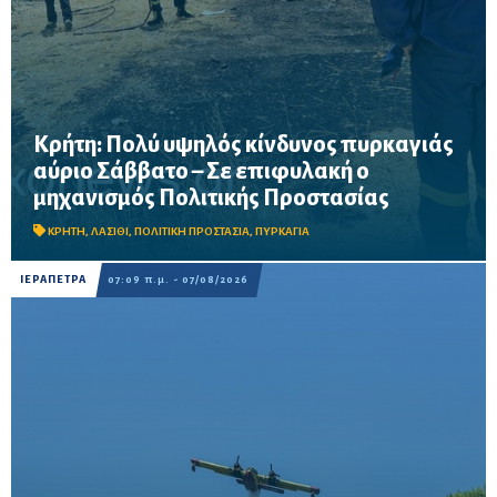
Κρήτη: Πολύ υψηλός κίνδυνος πυρκαγιάς
αύριο Σάββατο – Σε επιφυλακή ο
Σε επιφυλακή ο μηχανισμός Πολιτικής Προστασίας λόγω πολύ
μηχανισμός Πολιτικής Προστασίας
υψηλού κινδύνου πυρκαγιάς στην Κρήτη το Σάββατο 8
Αυγούστου – Απαγορεύονται η χρήση φωτιάς και η πρόσβαση
σε δασικές περιοχές, μεταξύ των οποίω...
ΚΡΗΤΗ
,
ΛΑΣΙΘΙ
,
ΠΟΛΙΤΙΚΗ ΠΡΟΣΤΑΣΙΑ
,
ΠΥΡΚΑΓΙΑ
ΙΕΡΑΠΕΤΡΑ
07:09 π.μ. - 07/08/2026