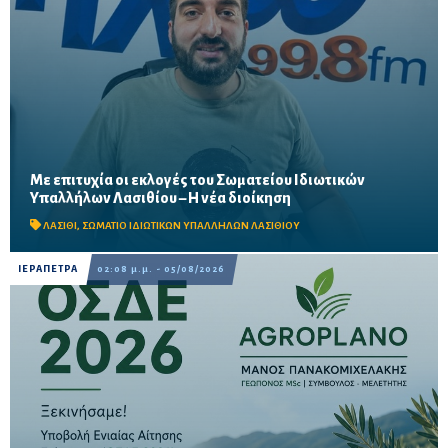
Με επιτυχία οι εκλογές του Σωματείου Ιδιωτικών
Μαζική συμμετοχή εργαζομένων στις εκλογικές διαδικασίες σε
Υπαλλήλων Λασιθίου – Η νέα διοίκηση
Άγιο Νικόλαο, Σητεία και Ιεράπετρα – Στο επίκεντρο οι
διεκδικήσεις για εργασιακά δικαιώματα, αυξήσεις...
ΛΑΣΙΘΙ
,
ΣΩΜΑΤΙΟ ΙΔΙΩΤΙΚΩΝ ΥΠΑΛΛΗΛΩΝ ΛΑΣΙΘΙΟΥ
ΙΕΡΑΠΕΤΡΑ
02:08 μ.μ. - 05/08/2026