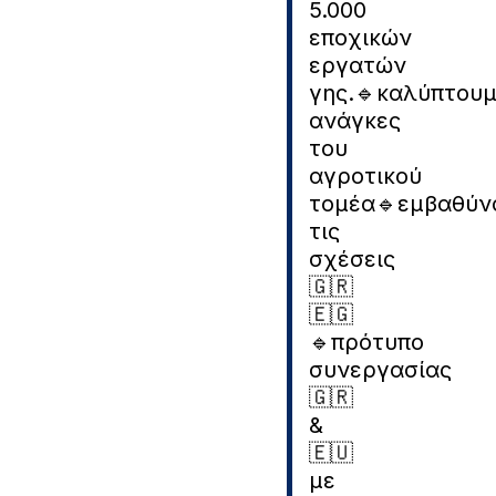
5.000
εποχικών
εργατών
γης.
🔹️καλύπτου
ανάγκες
του
αγροτικού
τομέα
🔹️εμβαθύν
τις
σχέσεις
🇬🇷
🇪🇬
🔹️πρότυπο
συνεργασίας
🇬🇷
&
🇪🇺
με