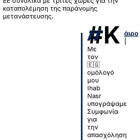
ΕΕ συνολικά με τρίτες χώρες για την
καταπολέμηση της παράνομης
μετανάστευσης.
#Κ
άιρο
|
Με
τον
🇪🇬
ομόλογό
μου
Ihab
Nasr
υπογράψαμε
Συμφωνία
για
την
απασχόληση