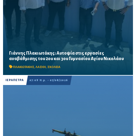
Γιάννης Πλακιωτάκης: Αυτοψία στις εργασίες
Οι παρεμβάσεις του προγράμματος «Μαριέττα Γιαννάκου»
αναβάθμισης του 2ου και 3ου Γυμνασίου Αγίου Νικολάου
αναμένεται να ολοκληρωθούν πριν από τη νέα σχολική χρονιά –
Προβλέπονται ανακαινίσεις αιθουσών, αύλειων και...
ΠΛΑΚΙΩΤΑΚΗΣ
,
ΛΑΣΙΘΙ
,
ΣΧΟΛΕΙΑ
ΙΕΡΑΠΕΤΡΑ
07:09 π.μ. - 07/08/2026