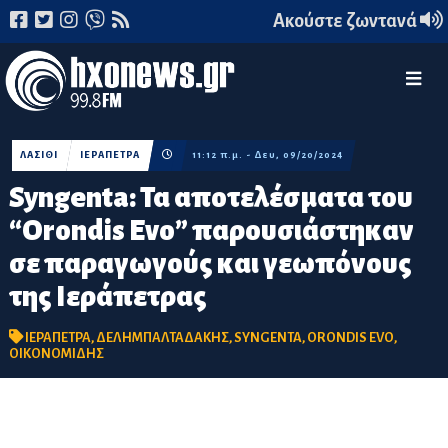
Ακούστε ζωντανά
ΛΑΣΙΘΙ
ΙΕΡΑΠΕΤΡΑ
11:12 π.μ. - Δευ, 09/20/2024
Syngenta: Τα αποτελέσματα του
“Orondis Evo” παρουσιάστηκαν
σε παραγωγούς και γεωπόνους
της Ιεράπετρας
ΙΕΡΑΠΕΤΡΑ
,
ΔΕΛΗΜΠΑΛΤΑΔΑΚΗΣ
,
SYNGENTA
,
ORONDIS EVO
,
ΟΙΚΟΝΟΜΙΔΗΣ