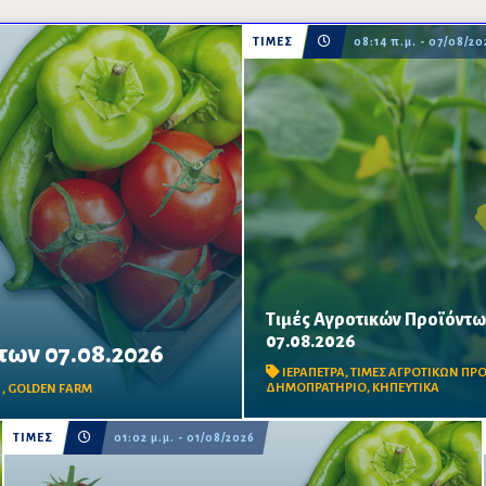
ΤΙΜΕΣ
08:14 π.μ. - 07/08/20
Τιμές Αγροτικών Προϊόντω
07.08.2026
ων 07.08.2026
Δείτε τις σημερινές τιμές του
δημοπρατηρίου
ΙΕΡΑΠΕΤΡΑ
,
ΤΙΜΕΣ ΑΓΡΟΤΙΚΩΝ Π
ΔΗΜΟΠΡΑΤΗΡΙΟ
,
ΚΗΠΕΥΤΙΚΑ
Α
,
GOLDEN FARM
ΤΙΜΕΣ
01:02 μ.μ. - 01/08/2026