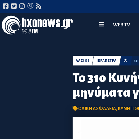
WEB TV
ΛΑΣΙΘΙ
ΙΕΡΑΠΕΤΡΑ
12
Το 31ο Κυν
μηνύματα γ
ΟΔΙΚΗ ΑΣΦΑΛΕΙΑ
,
ΚΥΝΗΓΙ 