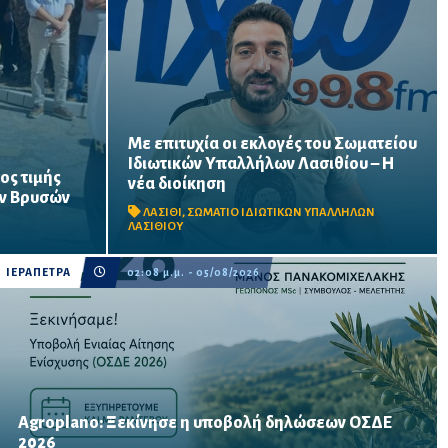
Με επιτυχία οι εκλογές του Σωματείου
Ιδιωτικών Υπαλλήλων Λασιθίου – Η
ρέστη στις
Μαζική συμμετοχή εργαζομένων στις
ος τιμής
νέα διοίκηση
ς
εκλογικές διαδικασίες σε Άγιο Νικόλαο,
ων Βρυσών
ς ότι η
Σητεία και Ιεράπετρα – Στο επίκεντρο οι
ΛΑΣΙΘΙ
,
ΣΩΜΑΤΙΟ ΙΔΙΩΤΙΚΩΝ ΥΠΑΛΛΗΛΩΝ
ης αποτελεί
διεκδικήσεις για εργασιακά δικαιώματα,
ΛΑΣΙΘΙΟΥ
αυξήσεις...
ΙΕΡΑΠΕΤΡΑ
02:08 μ.μ. - 05/08/2026
Agroplano: Ξεκίνησε η υποβολή δηλώσεων ΟΣΔΕ
Έως τις 16 Οκτωβρίου η προθεσμία υποβολής – Δυνατότητα
2026