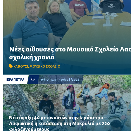
Νέες αίθουσες στο Μουσικό Σχολείο Λασι
Συνάντηση του Δημάρχου Ιεράπετρας με τον Σύλλογο Γονέων και
σχολική χρονιά
Στο επίκεντρο οι αυξημένες στεγαστικές ανάγκες και η πορεία τ
νέου Μουσικού Σχολείου.
ΚΑΒΟΥΣΙ
,
ΜΟΥΣΙΚΟ ΣΧΟΛΕΙΟ
ΙΕΡΑΠΕΤΡΑ
06:51 π.μ. - 06/08/2026
Νέα άφιξη 40 μεταναστών στην Ιεράπετρα –
Ασφυκτική η κατάσταση στη Μακρυλιά με 220
Δύο νέες αφίξεις σε λιγότερο από 24 ώρες αυξάνουν την
φιλοξενούμενους