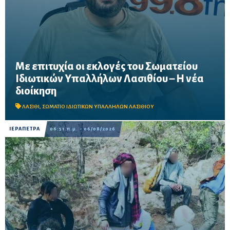
Με επιτυχία οι εκλογές του Σωματείου
Ιδιωτικών Υπαλλήλων Λασιθίου – Η νέα
Μαζική συμμετοχή εργαζομένων στις εκλογικές διαδικασίες σε
διοίκηση
Άγιο Νικόλαο, Σητεία και Ιεράπετρα – Στο επίκεντρο οι
διεκδικήσεις για εργασιακά δικαιώματα, αυξήσεις μισθών και
συλλογικές συμβάσεις.
ΛΑΣΙΘΙ
,
ΣΩΜΑΤΙΟ ΙΔΙΩΤΙΚΩΝ ΥΠΑΛΛΗΛΩΝ ΛΑΣΙΘΙΟΥ
ΙΕΡΑΠΕΤΡΑ
06:51 π.μ. - 06/08/2026