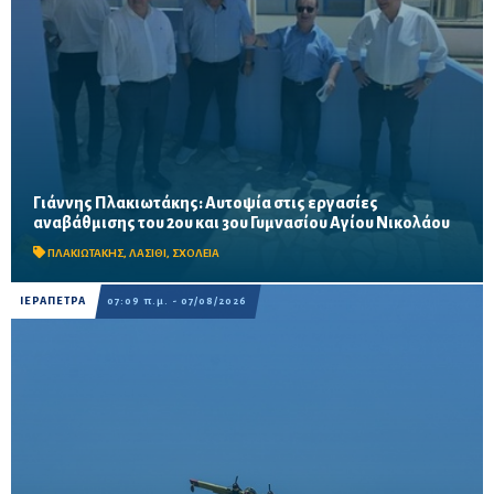
Γιάννης Πλακιωτάκης: Αυτοψία στις εργασίες
Οι παρεμβάσεις του προγράμματος «Μαριέττα Γιαννάκου»
αναβάθμισης του 2ου και 3ου Γυμνασίου Αγίου Νικολάου
αναμένεται να ολοκληρωθούν πριν από τη νέα σχολική χρονιά –
Προβλέπονται ανακαινίσεις αιθουσών, αύλειων και...
ΠΛΑΚΙΩΤΑΚΗΣ
,
ΛΑΣΙΘΙ
,
ΣΧΟΛΕΙΑ
ΙΕΡΑΠΕΤΡΑ
07:09 π.μ. - 07/08/2026