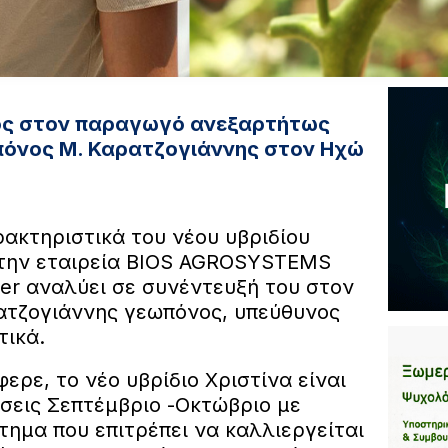
ος στον παραγωγό ανεξαρτήτως
πόνος Μ. Καρατζογιάννης στον Ηχώ
ρακτηριστικά του νέου υβριδίου
την εταιρεία BIOS AGROSYSTEMS
ter αναλύει σε συνέντευξή του στον
ρατζογιάννης γεωπόνος, υπεύθυνος
ικά.
ρε, το νέο υβρίδιο Χριστίνα είναι
σεις Σεπτέμβριο -Οκτώβριο με
στημα που επιτρέπει να καλλιεργείται