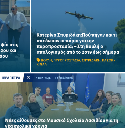
Κατερίνα Σπυριδάκη:Πού πήγαν και τι
απέδωσαν οι πόροι για την
ψία στις
πυροπροστασία; – Στη Βουλή ο
ατος
Το ΠΑΣΟΚ ζητά πλήρη απολογισμό των
 2ου και
απολογισμός από το 2019 έως σήμερα
ται να
χρηματοδοτήσεων από το 2019, στοιχεία
λάου
α σχολική
για τα προγράμματα «ΑΙΓΙΣ» και AntiNero,
ΒΟΥΛΗ
,
ΠΥΡΟΠΡΟΣΤΑΣΙΑ
,
ΣΠΥΡΙΔΑΚΗ
,
ΠΑΣΟΚ -
νίσεις
καθώς και απαντήσεις για προσωπικό,
ΚΙΝΑΛ
οχήματα, ε...
ΙΕΡΑΠΕΤΡΑ
11:25 π.μ. - 06/08/2026
Νέες αίθουσες στο Μουσικό Σχολείο Λασιθίου για τη
Συνάντηση του Δημάρχου Ιεράπετρας με τον Σύλλογο
νέα σχολική χρονιά