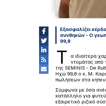
Εξασφαλίζει κέρδ
συνθηκών - Ο γεω
99,8
Τ
α ιδιαίτερα χα
ντομάτας από 
της SEMINIS - De Rui
Ηχώ 99,8 ο κ. Μ. Κα
πωλήσεων στα κηπευτ
Σύμφωνα με όσα ανέφε
κατάλληλο για φυτεύ
εξαιρετικό ριζικό σύ