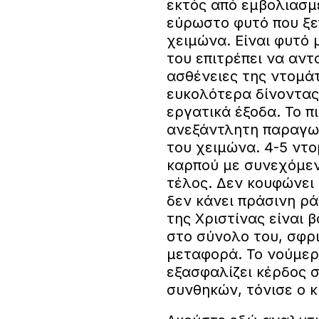
εκτός από εμβολιασμ
εύρωστο φυτό που ξε
χειμώνα. Είναι φυτό 
του επιτρέπει να αντ
ασθένειες της ντομάτ
ευκολότερα δίνοντας
εργατικά έξοδα. Το π
ανεξάντλητη παραγωγ
του χειμώνα. 4-5 ντ
καρπού με συνεχόμεν
τέλος. Δεν κουφώνει 
δεν κάνει πράσινη ρά
της Χριστίνας είναι 
στο σύνολο του, σφρ
μεταφορά. Το νούμερ
εξασφαλίζει κέρδος
συνθηκών, τόνισε ο κ