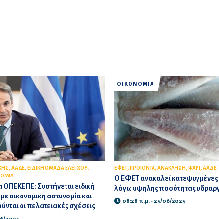
ΟΙΚΟΝΟΜΙΑ
,
,
,
,
,
,
,
ΚΗΣ
ΑΑΔΕ
ΕΙΔΙΚΗ ΟΜΑΔΑ ΕΛΕΓΧΟΥ
ΕΦΕΤ
ΠΡΟΙΟΝΤΑ
ΑΝΑΚΛΗΣΗ
ΨΑΡΙ
ΑΑΔΕ
ΝΟΜΙΑ
O ΕΦΕΤ ανακαλεί κατεψυγμένες
 ΟΠΕΚΕΠΕ: Συστήνεται ειδική
λόγω υψηλής ποσότητας υδραρ
με οικονομική αστυνομία και
08:28 π.μ. - 25/06/2025
ύνται οι πελατειακές σχέσεις
/06/2025