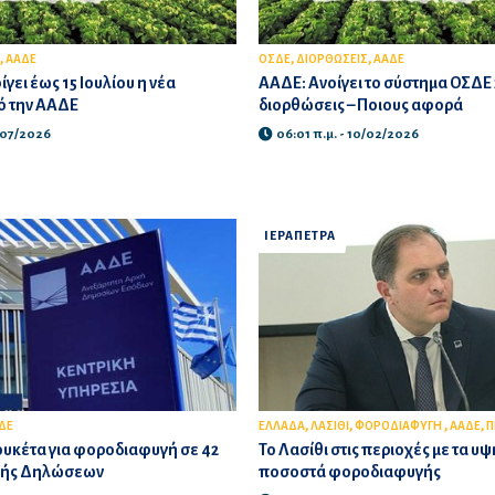
,
,
,
ΑΑΔΕ
ΟΣΔΕ
ΔΙΟΡΘΩΣΕΙΣ
ΑΑΔΕ
γει έως 15 Ιουλίου η νέα
ΑΑΔΕ: Ανοίγει το σύστημα ΟΣΔΕ 
 την ΑΑΔΕ
διορθώσεις – Ποιους αφορά
/07/2026
06:01 π.μ. - 10/02/2026
ΙΕΡΑΠΕΤΡΑ
,
,
,
,
ΔΕ
ΕΛΛΑΔΑ
ΛΑΣΙΘΙ
ΦΟΡΟΔΙΑΦΥΓΗ
ΑΑΔΕ
Π
ουκέτα για φοροδιαφυγή σε 42
Το Λασίθι στις περιοχές με τα υ
λής Δηλώσεων
ποσοστά φοροδιαφυγής