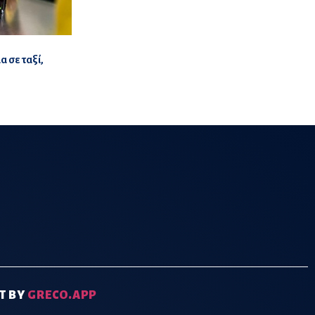
 σε ταξί,
T BY
GRECO.APP