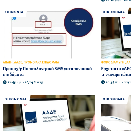
ΚΟΙΝΩΝΙΑ
ΟΙΚΟΝΟΜΙΑ
,
,
,
ΑΠΑΤΗ
ΑΑΔΕ
ΠΡΟΝΟΙΑΚΑ ΕΠΙΔΟΜΑΤΑ
ΦΟΡΟΔΙΑΦΥΓΗ
ΑΑ
Προσοχή: Παραπλανητικά SMS για προνοιακά
Ερχεται το «ΔΕ
επιδόματα
την αντιμετώπ
12:45 μ.μ. - 16/05/2025
10:59 π.μ. - 22/
ΟΙΚΟΝΟΜΙΑ
ΟΙΚΟΝΟΜΙΑ