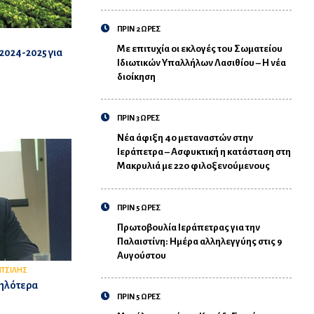
ΠΡΙΝ 2 ΩΡΕΣ
Με επιτυχία οι εκλογές του Σωματείου
2024-2025 για
Ιδιωτικών Υπαλλήλων Λασιθίου – Η νέα
διοίκηση
ΠΡΙΝ 3 ΩΡΕΣ
Νέα άφιξη 40 μεταναστών στην
Ιεράπετρα – Ασφυκτική η κατάσταση στη
Μακρυλιά με 220 φιλοξενούμενους
ΠΡΙΝ 5 ΩΡΕΣ
Πρωτοβουλία Ιεράπετρας για την
Παλαιστίνη: Ημέρα αλληλεγγύης στις 9
Αυγούστου
ΙΤΣΙΛΗΣ
ψηλότερα
ΠΡΙΝ 5 ΩΡΕΣ