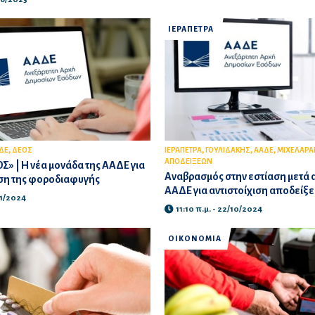
ΙΕΡΑΠΕΤΡΑ
,
,
,
,
ΔΕ
ΔΕΟΣ
ΙΕΡΑΠΕΤΡΑ
ΓΟΥΛΙΔΑΚΗΣ
ΑΑΔΕ
ΜΙΧΕΛΑΡΑ
ΑΠΟΔΕΙΞΕΩΝ
ΟΣ» | Η νέα μονάδα της ΑΑΔΕ για
Αναβρασμός στην εστίαση μετά 
ιση της φοροδιαφυγής
ΑΑΔΕ για αντιστοίχιση αποδείξε
11/2024
11:10 π.μ. - 22/10/2024
ΟΙΚΟΝΟΜΙΑ