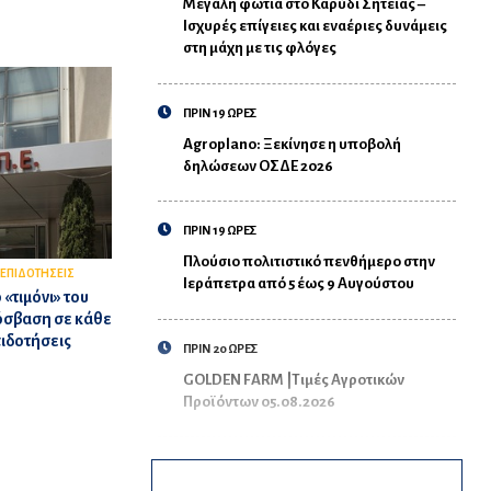
Μεγάλη φωτιά στο Καρύδι Σητείας –
Ισχυρές επίγειες και εναέριες δυνάμεις
στη μάχη με τις φλόγες
ΠΡΙΝ 19 ΩΡΕΣ
Agroplano: Ξεκίνησε η υποβολή
δηλώσεων ΟΣΔΕ 2026
ΠΡΙΝ 19 ΩΡΕΣ
Πλούσιο πολιτιστικό πενθήμερο στην
ΕΠΙΔΟΤΗΣΕΙΣ
Ιεράπετρα από 5 έως 9 Αυγούστου
«τιμόνι» του
όσβαση σε κάθε
πιδοτήσεις
ΠΡΙΝ 20 ΩΡΕΣ
GOLDEN FARM |Τιμές Αγροτικών
Προϊόντων 05.08.2026