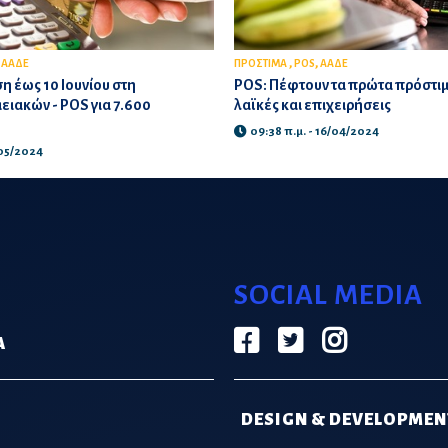
,
,
,
ΑΑΔΕ
ΠΡΟΣΤΙΜΑ
POS
ΑΑΔΕ
 έως 10 Ιουνίου στη
POS: Πέφτουν τα πρώτα πρόστιμα
ειακών - POS για 7.600
λαϊκές και επιχειρήσεις
09:38 π.μ. - 16/04/2024
/05/2024
SOCIAL MEDIA
Α
DESIGN & DEVELOPMEN