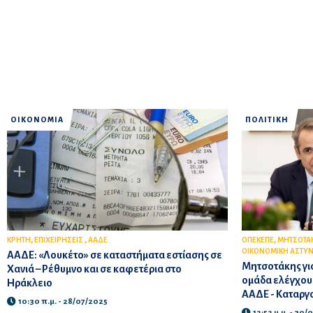
ΟΙΚΟΝΟΜΙΑ
ΠΟΛΙΤΙΚΗ
,
,
,
ΚΡΗΤΗ
ΕΠΙΧΕΙΡΗΣΕΙΣ
ΑΑΔΕ
ΟΠΕΚΕΠΕ
ΜΗΤΣΟΤΑ
ΟΙΚΟΝΟΜΙΚΗ ΑΣΤΥ
ΑΑΔΕ: «Λουκέτο» σε καταστήματα εστίασης σε
Μητσοτάκης για
Χανιά – Ρέθυμνο και σε καφετέρια στο
ομάδα ελέγχου 
Ηράκλειο
ΑΑΔΕ - Καταργο
10:30 π.μ. - 28/07/2025
12:52 μ.μ. - 30