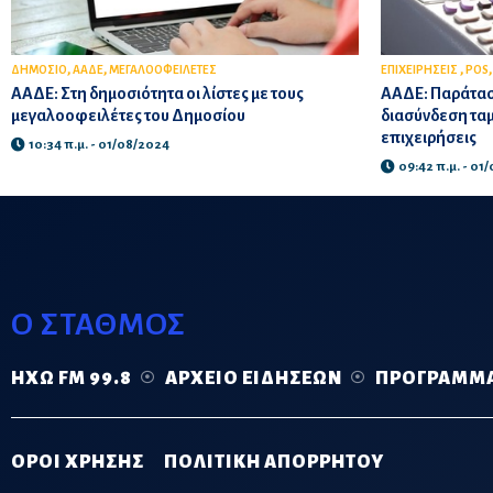
,
,
,
ΔΗΜΟΣΙΟ
ΑΑΔΕ
ΜΕΓΑΛΟΟΦΕΙΛΕΤΕΣ
ΕΠΙΧΕΙΡΗΣΕΙΣ
POS
ΑΑΔΕ: Στη δημοσιότητα οι λίστες με τους
ΑΑΔΕ: Παράταση
μεγαλοοφειλέτες του Δημοσίου
διασύνδεση ταμ
επιχειρήσεις
10:34 π.μ. - 01/08/2024
09:42 π.μ. - 01
Ο ΣΤΑΘΜΟΣ
ΗΧΏ FM 99.8
ΑΡΧΕΊΟ ΕΙΔΉΣΕΩΝ
ΠΡΌΓΡΑΜΜ
ΟΡΟΙ ΧΡΗΣΗΣ
ΠΟΛΙΤΙΚΗ ΑΠΟΡΡΗΤΟΥ