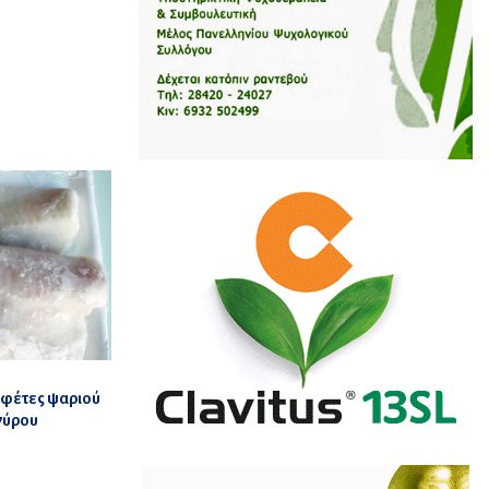
 φέτες ψαριού
γύρου