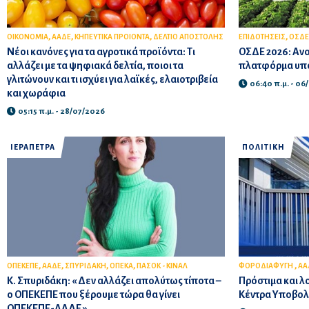
,
,
,
,
ΟΙΚΟΝΟΜΙΑ
ΑΑΔΕ
ΚΗΠΕΥΤΙΚΑ ΠΡΟΙΟΝΤΑ
ΔΕΛΤΙΟ ΑΠΟΣΤΟΛΗΣ
ΕΠΙΔΟΤΗΣΕΙΣ
ΟΣΔΕ
Νέοι κανόνες για τα αγροτικά προϊόντα: Τι
ΟΣΔΕ 2026: Ανοί
αλλάζει με τα ψηφιακά δελτία, ποιοι τα
πλατφόρμα υπό
γλιτώνουν και τι ισχύει για λαϊκές, ελαιοτριβεία
06:40 π.μ. - 06
και χωράφια
05:15 π.μ. - 28/07/2026
ΙΕΡΑΠΕΤΡΑ
ΠΟΛΙΤΙΚΗ
,
,
,
,
,
ΟΠΕΚΕΠΕ
ΑΑΔΕ
ΣΠΥΡΙΔΑΚΗ
ΟΠΕΚΑ
ΠΑΣΟΚ - ΚΙΝΑΛ
ΦΟΡΟΔΙΑΦΥΓΗ
ΑΑ
Κ. Σπυριδάκη: « Δεν αλλάζει απολύτως τίποτα –
Πρόστιμα και λ
ο ΟΠΕΚΕΠΕ που ξέρουμε τώρα θα γίνει
Κέντρα Υποβο
ΟΠΕΚΕΠΕ-ΑΑΔΕ »