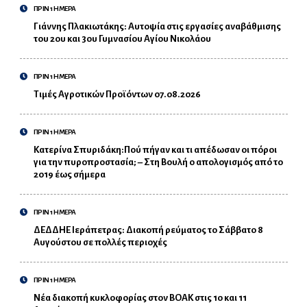
ΠΡΙΝ 1 ΗΜΕΡΑ
Γιάννης Πλακιωτάκης: Αυτοψία στις εργασίες αναβάθμισης
του 2ου και 3ου Γυμνασίου Αγίου Νικολάου
ΠΡΙΝ 1 ΗΜΕΡΑ
Τιμές Αγροτικών Προϊόντων 07.08.2026
ΠΡΙΝ 1 ΗΜΕΡΑ
Κατερίνα Σπυριδάκη:Πού πήγαν και τι απέδωσαν οι πόροι
για την πυροπροστασία; – Στη Βουλή ο απολογισμός από το
2019 έως σήμερα
ΠΡΙΝ 1 ΗΜΕΡΑ
ΔΕΔΔΗΕ Ιεράπετρας: Διακοπή ρεύματος το Σάββατο 8
Αυγούστου σε πολλές περιοχές
ΠΡΙΝ 1 ΗΜΕΡΑ
Νέα διακοπή κυκλοφορίας στον ΒΟΑΚ στις 10 και 11