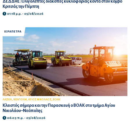
ΔΕΔΔΗΕ :Ολιγόλεπτες διακοπές κυκλοφορίας κοντά στον κόμβο
Κριτσάς την Πέμπτη
01:18 μ.μ. - 05/08/2026
ΙΕΡΑΠΕΤΡΑ
,
,
,
ΛΑΣΙΘΙ
ΝΕΑΠΟΛΗ
ΑΓΙΟΣ ΝΙΚΟΛΑΟΣ
BOAK
Κλειστός σήμερα και την Παρασκευή ο ΒΟΑΚ στο τμήμα Αγίου
Νικολάου–Νεάπολης
06:03 π.μ. - 05/08/2026