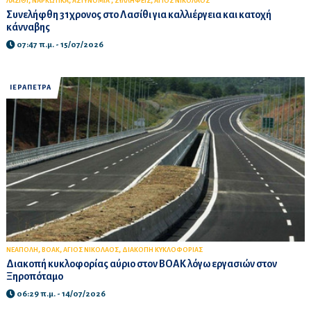
,
,
,
,
ΛΑΣΙΘΙ
ΝΑΡΚΩΤΙΚΑ
ΑΣΤΥΝΟΜΙΑ
ΣΥΛΛΗΨΕΙΣ
ΑΓΙΟΣ ΝΙΚΟΛΑΟΣ
Συνελήφθη 31χρονος στο Λασίθι για καλλιέργεια και κατοχή
κάνναβης
07:47 π.μ. - 15/07/2026
ΙΕΡΑΠΕΤΡΑ
,
,
,
ΝΕΑΠΟΛΗ
ΒΟΑΚ
ΑΓΙΟΣ ΝΙΚΟΛΑΟΣ
ΔΙΑΚΟΠΗ ΚΥΚΛΟΦΟΡΙΑΣ
Διακοπή κυκλοφορίας αύριο στον ΒΟΑΚ λόγω εργασιών στον
Ξηροπόταμο
06:29 π.μ. - 14/07/2026