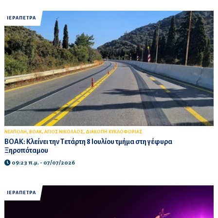
ΙΕΡΑΠΕΤΡΑ
,
,
,
ΝΕΑΠΟΛΗ
ΒΟΑΚ
ΑΓΙΟΣ ΝΙΚΟΛΑΟΣ
ΔΙΑΚΟΠΗ ΚΥΚΛΟΦΟΡΙΑΣ
ΒΟΑΚ: Κλείνει την Τετάρτη 8 Ιουλίου τμήμα στη γέφυρα
Ξηροπόταμου
09:23 π.μ. - 07/07/2026
ΙΕΡΑΠΕΤΡΑ