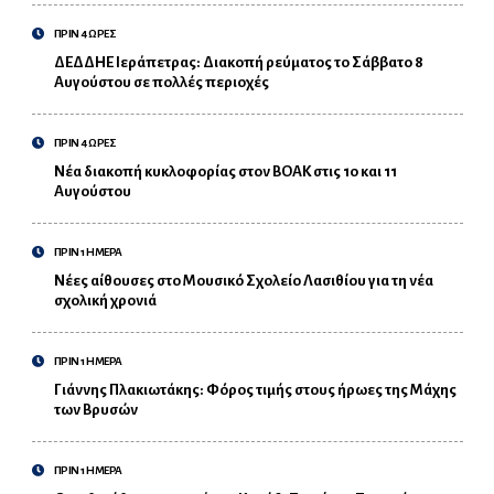
ΠΡΙΝ 4 ΩΡΕΣ
ΔΕΔΔΗΕ Ιεράπετρας: Διακοπή ρεύματος το Σάββατο 8
Αυγούστου σε πολλές περιοχές
ΠΡΙΝ 4 ΩΡΕΣ
Νέα διακοπή κυκλοφορίας στον ΒΟΑΚ στις 10 και 11
Αυγούστου
ΠΡΙΝ 1 ΗΜΕΡΑ
Νέες αίθουσες στο Μουσικό Σχολείο Λασιθίου για τη νέα
σχολική χρονιά
ΠΡΙΝ 1 ΗΜΕΡΑ
Γιάννης Πλακιωτάκης: Φόρος τιμής στους ήρωες της Μάχης
των Βρυσών
ΠΡΙΝ 1 ΗΜΕΡΑ