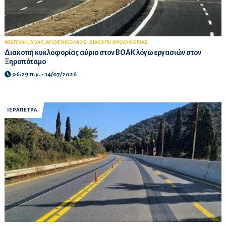
,
,
,
ΝΕΑΠΟΛΗ
ΒΟΑΚ
ΑΓΙΟΣ ΝΙΚΟΛΑΟΣ
ΔΙΑΚΟΠΗ ΚΥΚΛΟΦΟΡΙΑΣ
Διακοπή κυκλοφορίας αύριο στον ΒΟΑΚ λόγω εργασιών στον
Ξηροπόταμο
06:29 π.μ. - 14/07/2026
ΙΕΡΑΠΕΤΡΑ