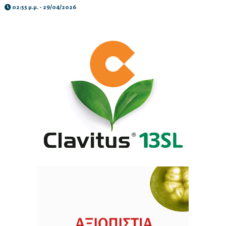
02:55 μ.μ. - 29/04/2026