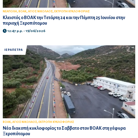
,
,
,
ΝΕΑΠΟΛΗ
ΒΟΑΚ
ΑΓΙΟΣ ΝΙΚΟΛΑΟΣ
ΕΚΤΡΟΠΗ ΚΥΚΛΟΦΟΡΙΑΣ
Κλειστός ο ΒΟΑΚ την Τετάρτη 24 και την Πέμπτη 25 Ιουνίου στην
περιοχή Ξεροπόταμου
12:47 μ.μ. - 19/06/2026
ΙΕΡΑΠΕΤΡΑ
,
,
ΒΟΑΚ
ΑΓΙΟΣ ΝΙΚΟΛΑΟΣ
ΕΚΤΡΟΠΗ ΚΥΚΛΟΦΟΡΙΑΣ
Νέα διακοπή κυκλοφορίας το Σαββατο στον ΒΟΑΚ στη γέφυρα
Ξεροπόταμου