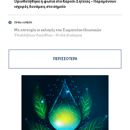
Οριοθετήθηκε η φωτιά στο Καρύδι Σητείας – Παραμένουν
ισχυρές δυνάμεις στο σημείο
ΠΡΙΝ 1 ΗΜΕΡΑ
Με επιτυχία οι εκλογές του Σωματείου Ιδιωτικών
Υπαλλήλων Λασιθίου – Η νέα διοίκηση
ΠΕΡΙΣΣΟΤΕΡΑ