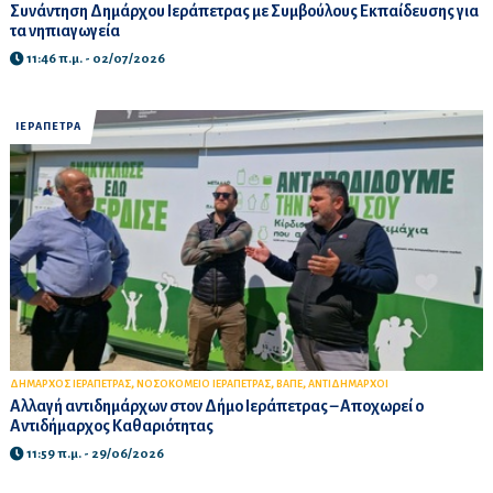
Συνάντηση Δημάρχου Ιεράπετρας με Συμβούλους Εκπαίδευσης για
τα νηπιαγωγεία
11:46 π.μ. - 02/07/2026
ΙΕΡΑΠΕΤΡΑ
,
,
,
ΔΗΜΑΡΧΟΣ ΙΕΡΑΠΕΤΡΑΣ
ΝΟΣΟΚΟΜΕΙΟ ΙΕΡΑΠΕΤΡΑΣ
ΒΑΠΕ
ΑΝΤΙΔΗΜΑΡΧΟΙ
Αλλαγή αντιδημάρχων στον Δήμο Ιεράπετρας – Αποχωρεί ο
Αντιδήμαρχος Καθαριότητας
11:59 π.μ. - 29/06/2026