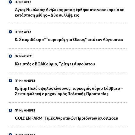
ΠΡΙΝ 3 ΩΡΕΣ
Άγιος Νικόλαος: Ανήλικος μεταφέρθηκε στο νοσοκομείο σε
κατάσταση μέθης – Δύο συλλήψεις
ΠΡΙΝ 5 ΩΡΕΣ
Κ. Σπυριδάκη: «“Τουρισμός για Όλους” από τον Αύγουστο»
ΠΡΙΝ 6 ΩΡΕΣ
Κλειστός ο ΒΟΑΚ αύριο, Τρίτη 11 Αυγούστου
ΠΡΙΝ 3 ΗΜΕΡΕΣ
Κρήτη: Πολύ υψηλός κίνδυνος πυρκαγιάς αύριο Σάββατο –
Σε επιφυλακή ο μηχανισμός Πολιτικής Προστασίας
ΠΡΙΝ 3 ΗΜΕΡΕΣ
GOLDEN FARM |Τιμές Αγροτικών Προϊόντων 07.08.2026
ΠΡΙΝ 3 ΗΜΕΡΕΣ