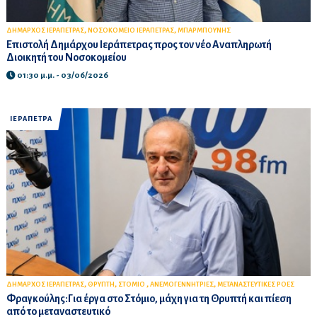
,
,
ΔΗΜΑΡΧΟΣ ΙΕΡΑΠΕΤΡΑΣ
ΝΟΣΟΚΟΜΕΙΟ ΙΕΡΑΠΕΤΡΑΣ
ΜΠΑΡΜΠΟΥΝΗΣ
Επιστολή Δημάρχου Ιεράπετρας προς τον νέο Αναπληρωτή
Διοικητή του Νοσοκομείου
01:30 μ.μ. - 03/06/2026
ΙΕΡΑΠΕΤΡΑ
,
,
,
,
ΔΗΜΑΡΧΟΣ ΙΕΡΑΠΕΤΡΑΣ
ΘΡΥΠΤΗ
ΣΤΟΜΙΟ
ΑΝΕΜΟΓΕΝΝΗΤΡΙΕΣ
ΜΕΤΑΝΑΣΤΕΥΤΙΚΕΣ ΡΟΕΣ
Φραγκούλης:Για έργα στο Στόμιο, μάχη για τη Θρυπτή και πίεση
από το μεταναστευτικό