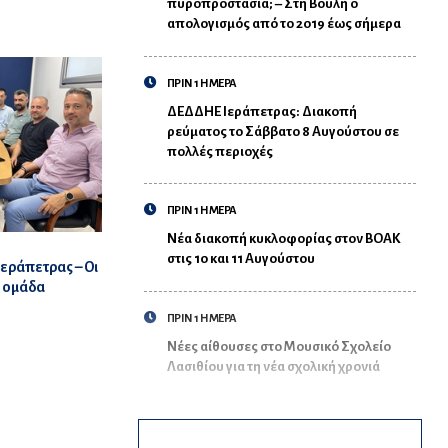
πυροπροστασία; – Στη Βουλή ο
απολογισμός από το 2019 έως σήμερα
ΠΡΙΝ 1 ΗΜΕΡΑ
ΔΕΔΔΗΕ Ιεράπετρας: Διακοπή
ρεύματος το Σάββατο 8 Αυγούστου σε
πολλές περιοχές
ΠΡΙΝ 1 ΗΜΕΡΑ
Νέα διακοπή κυκλοφορίας στον ΒΟΑΚ
στις 10 και 11 Αυγούστου
Ιεράπετρας – Οι
ή ομάδα
ΠΡΙΝ 1 ΗΜΕΡΑ
Νέες αίθουσες στο Μουσικό Σχολείο
Λασιθίου για τη νέα σχολική χρονιά