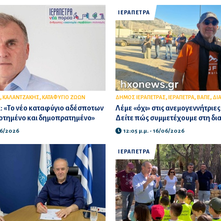
ΙΕΡΑΠΕΤΡΑ
,
,
,
,
,
ΚΑΛΑΝΤΖΑΚΗΣ
ΚΑΤΑΦΥΓΙΟ ΖΩΩΝ
ΔΗΜΟΣ ΙΕΡΑΠΕΤΡΑΣ
ΙΕΡΑΠΕΤΡΑ
ΒΑΠΕ
ΔΙ
: «Το νέο καταφύγιο αδέσποτων
Λέμε «όχι» στις ανεμογεννήτριες
δοτημένο και δημοπρατημένο»
Δείτε πώς συμμετέχουμε στη δ
/06/2026
12:05 μ.μ. - 16/06/2026
ΙΕΡΑΠΕΤΡΑ