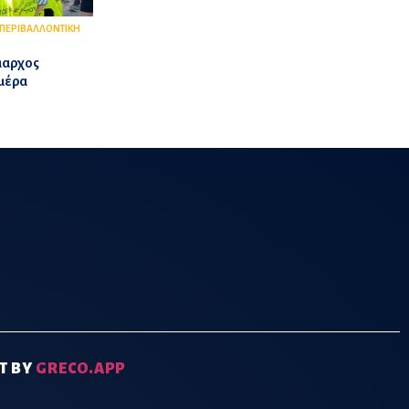
ΠΕΡΙΒΑΛΛΟΝΤΙΚΗ
μαρχος
Ημέρα
T BY
GRECO.APP