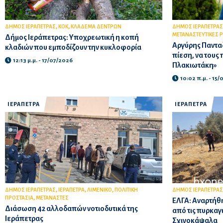
,
,
ΔΗΜΟΣ ΙΕΡΑΠΕΤΡΑΣ
ΚΟΚ
ΚΛΑΔΕΜΑ ΔΕΝΤΡΩΝ
ΔΗΜΟΣ ΙΕΡΑΠΕΤΡΑΣ
ΜΕΤΑΝΑΣΤΕΥΤΙΚΕΣ 
Δήμος Ιεράπετρας: Υποχρεωτική η κοπή
Αργύρης Πανταζ
κλαδιών που εμποδίζουν την κυκλοφορία
πίεση, να τους
12:13 μ.μ. - 17/07/2026
Πλακιωτάκη»
10:02 π.μ. - 15
ΙΕΡΑΠΕΤΡΑ
ΙΕΡΑΠΕΤΡΑ
,
,
,
ΔΗΜΟΣ ΙΕΡΑΠΕΤΡΑΣ
ΙΕΡΑΠΕΤΡΑ
ΛΙΜΕΝΙΚΟ
ΠΟΛΙΤΙΚΗ
ΔΗΜΟΣ ΙΕΡΑΠΕΤΡΑΣ
,
ΠΡΟΣΤΑΣΙΑ
ΜΕΤΑΝΑΣΤΕΣ
ΕΛΓΑ: Αναρτήθη
Διάσωση 42 αλλοδαπών νοτιοδυτικά της
από τις πυρκαγι
Ιεράπετρας
Σχινοκάψαλα