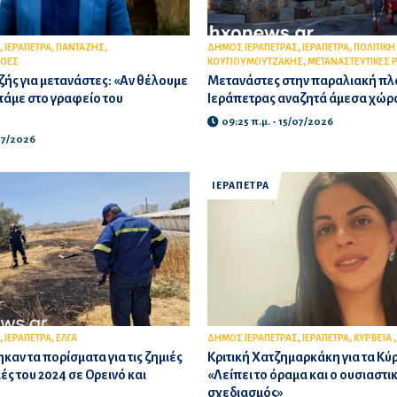
,
,
,
,
,
ΙΕΡΑΠΕΤΡΑ
ΠΑΝΤΑΖΗΣ
ΔΗΜΟΣ ΙΕΡΑΠΕΤΡΑΣ
ΙΕΡΑΠΕΤΡΑ
ΠΟΛΙΤΙΚΗ
,
ΡΟΕΣ
ΚΟΥΓΙΟΥΜΟΥΤΖΑΚΗΣ
ΜΕΤΑΝΑΣΤΕΥΤΙΚΕΣ 
ής για μετανάστες: «Αν θέλουμε
Μετανάστες στην παραλιακή πλα
 πάμε στο γραφείο του
Ιεράπετρας αναζητά άμεσα χώρ
09:25 π.μ. - 15/07/2026
/07/2026
ΙΕΡΑΠΕΤΡΑ
,
,
,
,
ΙΕΡΑΠΕΤΡΑ
ΕΛΓΑ
ΔΗΜΟΣ ΙΕΡΑΠΕΤΡΑΣ
ΙΕΡΑΠΕΤΡΑ
ΚΥΡΒΕΙΑ
καν τα πορίσματα για τις ζημιές
Κριτική Χατζημαρκάκη για τα Κύρ
ές του 2024 σε Ορεινό και
«Λείπει το όραμα και ο ουσιαστι
σχεδιασμός»