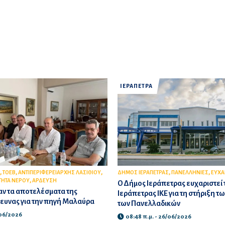
ΙΕΡΑΠΕΤΡΑ
,
,
,
,
,
ΤΟΕΒ
ΑΝΤΙΠΕΡΙΦΕΡΕΙΑΡΧΗΣ ΛΑΣΙΘΙΟΥ
ΔΗΜΟΣ ΙΕΡΑΠΕΤΡΑΣ
ΠΑΝΕΛΛΗΝΙΕΣ
ΕΥΧΑ
,
ΤΗΤΑ ΝΕΡΟΥ
ΑΡΔΕΥΣΗ
Ο Δήμος Ιεράπετρας ευχαριστεί 
ν τα αποτελέσματα της
Ιεράπετρας ΙΚΕ για τη στήριξη 
ευνας για την πηγή Μαλαύρα
των Πανελλαδικών
/06/2026
08:48 π.μ. - 26/06/2026