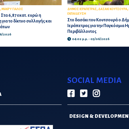
,
,
,
ΜΑΚΡΥ ΓΙΑΛΟΣ
ΔΗΜΟΣ ΙΕΡΑΠΕΤΡΑΣ
ΔΑΣΑΚΙ ΚΟΥΤΣΟΥΡΑ
ΕΚΠΑΙΔΕΥΣΗ
Στα 6,87 εκατ. ευρώ η
Στο δασάκι του Κουτσουρά ο Δή
για το δίκτυο συλλογής και
Ιεράπετρας για την Παγκόσμια 
μάτων
Περιβάλλοντος
/06/2026
04:02 μ.μ. - 05/06/2026
SOCIAL MEDIA
Α
DESIGN & DEVELOPMEN