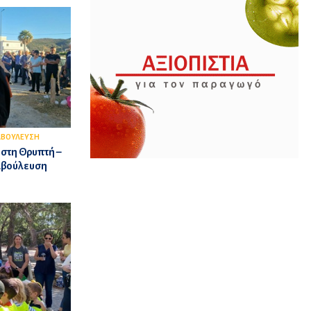
ΑΒΟΥΛΕΥΣΗ
 στη Θρυπτή –
ιαβούλευση