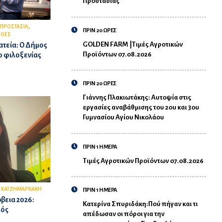
Προστασίας
,
 ΠΡΟΣΤΑΣΙΑ
ΠΡΙΝ 20 ΩΡΕΣ
ΡΟΕΣ
GOLDEN FARM |Τιμές Αγροτικών
τεία: Ο Δήμος
Προϊόντων 07.08.2026
ο φιλοξενίας
ΠΡΙΝ 20 ΩΡΕΣ
Γιάννης Πλακιωτάκης: Αυτοψία στις
εργασίες αναβάθμισης του 2ου και 3ου
Γυμνασίου Αγίου Νικολάου
ΠΡΙΝ 1 ΗΜΕΡΑ
Τιμές Αγροτικών Προϊόντων 07.08.2026
,
ΧΑΤΖΗΜΑΡΚΑΚΗ
ΠΡΙΝ 1 ΗΜΕΡΑ
βεια 2026:
Κατερίνα Σπυριδάκη:Πού πήγαν και τι
κός
απέδωσαν οι πόροι για την