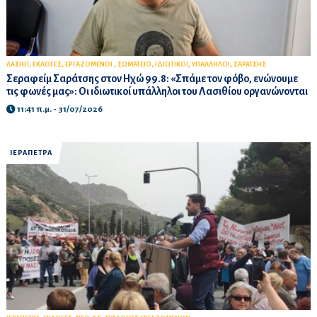
,
,
,
,
,
,
ΛΑΣΙΘΙ
ΕΚΛΟΓΕΣ
ΕΡΓΑΖΟΜΕΝΟΙ
ΣΩΜΑΤΕΙΟ
ΙΔΙΩΤΙΚΟΙ
ΥΠΑΛΛΗΛΟΙ
ΣΑΡΑΤΣΗΣ
Σεραφείμ Σαράτσης στον Ηχώ 99.8: «Σπάμε τον φόβο, ενώνουμε
τις φωνές μας»: Οι ιδιωτικοί υπάλληλοι του Λασιθίου οργανώνονται
11:41 π.μ. - 31/07/2026
ΙΕΡΑΠΕΤΡΑ