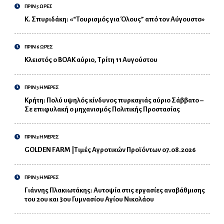
ΠΡΙΝ 5 ΩΡΕΣ
Κ. Σπυριδάκη: «“Τουρισμός για Όλους” από τον Αύγουστο»
ΠΡΙΝ 6 ΩΡΕΣ
Κλειστός ο ΒΟΑΚ αύριο, Τρίτη 11 Αυγούστου
ΠΡΙΝ 3 ΗΜΕΡΕΣ
Κρήτη: Πολύ υψηλός κίνδυνος πυρκαγιάς αύριο Σάββατο –
Σε επιφυλακή ο μηχανισμός Πολιτικής Προστασίας
ΠΡΙΝ 3 ΗΜΕΡΕΣ
GOLDEN FARM |Τιμές Αγροτικών Προϊόντων 07.08.2026
ΠΡΙΝ 3 ΗΜΕΡΕΣ
Γιάννης Πλακιωτάκης: Αυτοψία στις εργασίες αναβάθμισης
του 2ου και 3ου Γυμνασίου Αγίου Νικολάου