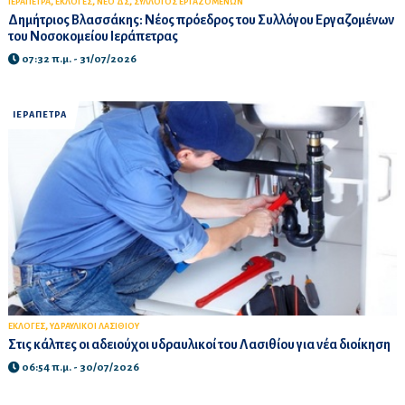
,
,
,
ΙΕΡΑΠΕΤΡΑ
ΕΚΛΟΓΕΣ
ΝΕΟ ΔΣ
ΣΥΛΛΟΓΟΣ ΕΡΓΑΖΟΜΕΝΩΝ
Δημήτριος Βλασσάκης: Νέος πρόεδρος του Συλλόγου Εργαζομένων
του Νοσοκομείου Ιεράπετρας
07:32 π.μ. - 31/07/2026
ΙΕΡΑΠΕΤΡΑ
,
ΕΚΛΟΓΕΣ
ΥΔΡΑΥΛΙΚΟΙ ΛΑΣΙΘΙΟΥ
Στις κάλπες οι αδειούχοι υδραυλικοί του Λασιθίου για νέα διοίκηση
06:54 π.μ. - 30/07/2026