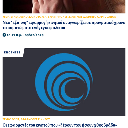
,
,
,
,
,
ΥΓΕΙΑ
ΕΓΚΕΦΑΛΙΚΟ
ΚΑΙΝΟΤΟΜΙΑ
SMARTPHONES
ΕΦΑΡΜΟΓΕΣ ΚΙΝΗΤΟΥ
APPLICATION
Νέα “έξυπνη” εφαρμογή κινητού αναγνωρίζει σε πραγματικό χρόνο
τα συμπτώματα ενός εγκεφαλικού
10:53 π.μ. - 03/02/2023
ΕΝΟΤΗΤΕΣ
,
ΤΕΧΝΟΛΟΓΙΑ
ΕΦΑΡΜΟΓΕΣ ΚΙΝΗΤΟΥ
Οι εφαρμογές του κινητού που «ξέρουν που ήσουν χθες βράδυ»