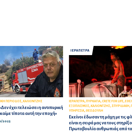
ΙΕΡΑΠΕΤΡΑ
,
,
,
,
ΙΚΗ ΠΕΡΙΟΔΟΣ
ΚΑΛΙΟΝΤΖΗΣ
ΙΕΡΑΠΕΤΡΑ
ΠΥΡΚΑΓΙΑ
CRETE FOR LIFE
ΕΘΕ
,
,
,
ΕΞΟΠΛΙΣΜΟΣ
ΚΑΛΙΟΝΤΖΗΣ
ΣΠΥΡΙΔΑΚΗ
«Δεν έχει τελειώσει η αντιπυρική
,
ΥΠΗΡΕΣΙΑ
ΘΕΟΔΟΥΛΗ
 καίμε τίποτα αυτή την εποχή»
Εκείνοι έδωσαν τη μάχη με τις 
10/2025
είναι η σειρά μας να τους στηρίξο
Πρωτοβουλία ανθρωπιάς από το C