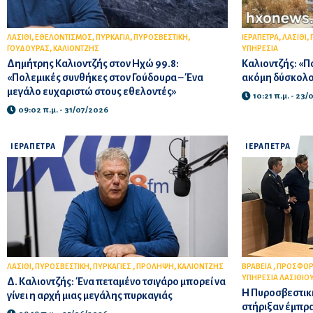
,
,
,
,
,
,
ΛΑΣΙΘΙ
ΕΘΕΛΟΝΤΙΣΜΟΣ
ΠΥΡΚΑΓΙΑ
ΠΥΡΟΣΒΕΣΤΙΚΗ
ΙΕΡΑΠΕΤΡΑ
ΛΑΣΙΘΙ
,
ΓΟΥΔΟΥΡΑΣ
ΚΑΛΙΟΝΤΖΗΣ
ΥΠΗΡΕΣΙΑ
Δημήτρης Καλιοντζής στον Ηχώ 99.8:
Καλιοντζής: «
«Πολεμικές συνθήκες στον Γούδουρα – Ένα
ακόμη δύσκολο
μεγάλο ευχαριστώ στους εθελοντές»
10:21 π.μ. - 23
09:02 π.μ. - 31/07/2026
ΙΕΡΑΠΕΤΡΑ
ΙΕΡΑΠΕΤΡΑ
,
,
,
,
,
ΛΑΣΙΘΙ
ΠΥΡΟΣΒΕΣΤΙΚΗ
ΠΥΡΚΑΓΙΕΣ
ΠΡΟΛΗΨΗ
ΚΑΛΙΟΝΤΖΗΣ
ΒΡΑΒΕΙΑ
ΠΡΟΣΦΟΡ
ΥΠΗΡΕΣΙΑ ΛΑΣΙΘΙΟ
Δ. Καλιοντζής: Ένα πεταμένο τσιγάρο μπορεί να
Η Πυροσβεστική
γίνει η αρχή μιας μεγάλης πυρκαγιάς
στήριξαν έμπρα