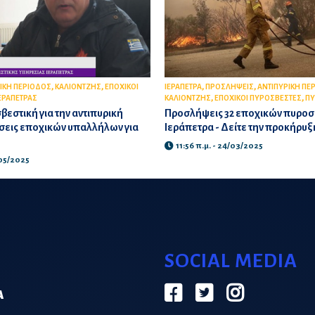
,
,
,
,
ΙΚΗ ΠΕΡΙΟΔΟΣ
ΚΑΛΙΟΝΤΖΗΣ
ΕΠΟΧΙΚΟΙ
ΙΕΡΑΠΕΤΡΑ
ΠΡΟΣΛΗΨΕΙΣ
ΑΝΤΙΠΥΡΙΚΗ ΠΕ
,
,
ΙΕΡΑΠΕΤΡΑΣ
ΚΑΛΙΟΝΤΖΗΣ
ΕΠΟΧΙΚΟΙ ΠΥΡΟΣΒΕΣΤΕΣ
ΠΥ
βεστική για την αντιπυρική
Προσλήψεις 32 εποχικών πυροσ
έσεις εποχικών υπαλλήλων για
Ιεράπετρα - Δείτε την προκήρυξ
11:56 π.μ. - 24/03/2025
/05/2025
SOCIAL MEDIA
Α