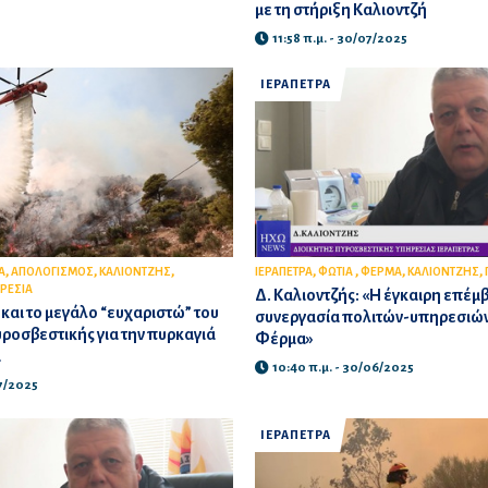
με τη στήριξη Καλιοντζή
11:58 π.μ. - 30/07/2025
ΙΕΡΑΠΕΤΡΑ
,
,
,
,
,
,
,
Α
ΑΠΟΛΟΓΙΣΜΟΣ
ΚΑΛΙΟΝΤΖΗΣ
ΙΕΡΑΠΕΤΡΑ
ΦΩΤΙΑ
ΦΕΡΜΑ
ΚΑΛΙΟΝΤΖΗΣ
ΡΕΣΙΑ
Δ. Καλιοντζής: «Η έγκαιρη επέμβ
και το μεγάλο “ευχαριστώ” του
συνεργασία πολιτών-υπηρεσιών
υροσβεστικής για την πυρκαγιά
Φέρμα»
α
10:40 π.μ. - 30/06/2025
07/2025
ΙΕΡΑΠΕΤΡΑ