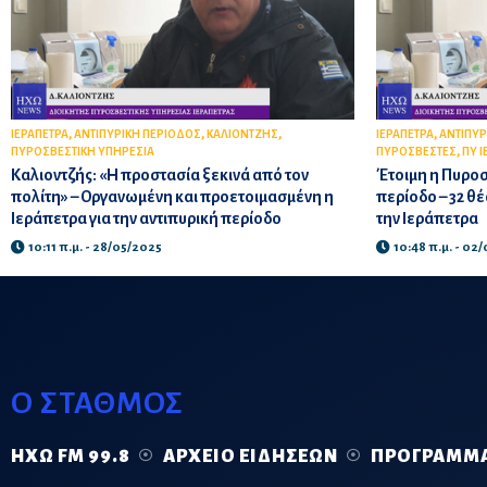
,
,
,
,
ΙΕΡΑΠΕΤΡΑ
ΑΝΤΙΠΥΡΙΚΗ ΠΕΡΙΟΔΟΣ
ΚΑΛΙΟΝΤΖΗΣ
ΙΕΡΑΠΕΤΡΑ
ΑΝΤΙΠΥΡ
,
ΠΥΡΟΣΒΕΣΤΙΚΗ ΥΠΗΡΕΣΙΑ
ΠΥΡΟΣΒΕΣΤΕΣ
ΠΥ 
Καλιοντζής: «Η προστασία ξεκινά από τον
Έτοιμη η Πυροσ
πολίτη» – Οργανωμένη και προετοιμασμένη η
περίοδο – 32 θ
Ιεράπετρα για την αντιπυρική περίοδο
την Ιεράπετρα
10:11 π.μ. - 28/05/2025
10:48 π.μ. - 02
Ο ΣΤΑΘΜΟΣ
ΗΧΏ FM 99.8
ΑΡΧΕΊΟ ΕΙΔΉΣΕΩΝ
ΠΡΌΓΡΑΜΜ