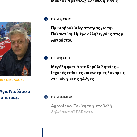
Μακρυλιά με 220 φιλοξενούμενους
ΠΡΙΝ 17 ΩΡΕΣ
Πρωτοβουλία Ιεράπετρας για την
Παλαιστίνη: Ημέρα αλληλεγγύης στις 9
Αυγούστου
ΠΡΙΝ 17 ΩΡΕΣ
Μεγάλη φωτιά στο Καρύδι Σητείας –
Ισχυρές επίγειες και εναέριες δυνάμεις
στη μάχη με τις φλόγες
,
ΙΟΣ ΝΙΚΟΛΑΟΣ
 Άγιο Νικόλαο ο
ράπετρας,
ΠΡΙΝ 1 ΗΜΕΡΑ
Agroplano: Ξεκίνησε η υποβολή
δηλώσεων ΟΣΔΕ 2026