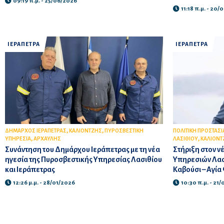
09:19 π.μ. - 25/06/2026
11:18 π.μ. - 20
ΙΕΡΑΠΕΤΡΑ
ΙΕΡΑΠΕΤΡΑ
,
,
ΔΗΜΑΡΧΟΣ ΙΕΡΑΠΕΤΡΑΣ
ΚΑΛΙΟΝΤΖΗΣ
ΠΥΡΟΣΒΕΣΤΙΚΗ
ΠΟΛΙΤΙΚΗ ΠΡΟΣΤΑΣΙ
,
,
ΥΠΗΡΕΣΙΑ
ΑΡΧΑΥΛΗΣ
ΛΑΣΙΘΙΟΥ
ΚΑΛΙΟΝΤ
Συνάντηση του Δημάρχου Ιεράπετρας με τη νέα
Στήριξη στον ν
ηγεσία της Πυροσβεστικής Υπηρεσίας Λασιθίου
Υπηρεσιών Λασ
και Ιεράπετρας
Καβούσι – Αγία
12:26 μ.μ. - 28/01/2026
10:30 π.μ. - 21