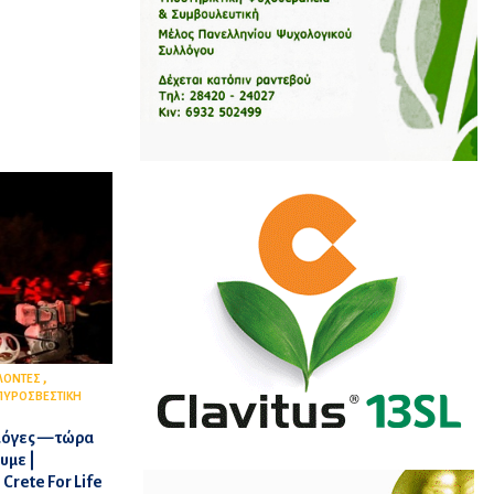
,
ΛΟΝΤΕΣ
ΠΥΡΟΣΒΕΣΤΙΚΗ
φλόγες — τώρα
υμε |
rete For Life