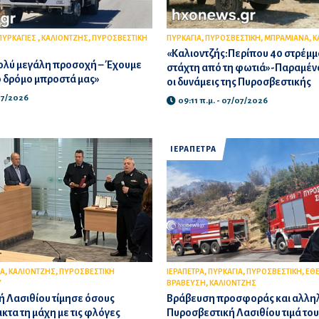
,
,
,
,
,
ΠΥΡΚΑΓΙΕΣ
ΚΑΛΙΟΝΤΖΗΣ
ΠΥΡΟΣΒΕΣΤΙΚΗ
ΠΥΡΚΑΓΙΑ
ΠΥΡΟΣΒΕΣΤΙΚΗ
ΜΠΡΑΜΙΑΝΑ
Κ
«Καλιοντζής:Περίπου 40 στρέμμ
Πολύ μεγάλη προσοχή – Έχουμε
στάχτη από τη φωτιά»-Παραμέν
 δρόμο μπροστά μας»
οι δυνάμεις της Πυροσβεστικής
/07/2026
09:11 π.μ. - 07/07/2026
ΙΕΡΑΠΕΤΡΑ
,
,
,
,
,
Α
ΚΑΛΙΟΝΤΖΗΣ
ΠΥΡΟΣΒΕΣΤΙΚΗ
ΙΕΡΑΠΕΤΡΑ
ΠΥΡΚΑΓΙΑ
ΠΥΡΟΣΒΕΣΤΙΚΗ
ΕΘ
,
Υ
ΒΡΑΒΕΥΣΗ
ΚΑΛΙΟΝΤΖΗΣ
 Λασιθίου τίμησε όσους
Βράβευση προσφοράς και αλληλ
κτα τη μάχη με τις φλόγες
Πυροσβεστική Λασιθίου τιμά το