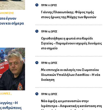
ΠΡΙΝ 11 ΩΡΕΣ
Γιάννης Πλακιωτάκης: Φόρος τιμής
ΑΛΙΟΝΤΖΗΣ
στους ήρωες της Μάχης των Βρυσών
ατα έγιναν
ουν και σήμερα
ΠΡΙΝ 15 ΩΡΕΣ
Οριοθετήθηκε η φωτιά στο Καρύδι
Σητείας – Παραμένουν ισχυρές δυνάμεις
στο σημείο
ΠΡΙΝ 15 ΩΡΕΣ
Με επιτυχία οι εκλογές του Σωματείου
Ιδιωτικών Υπαλλήλων Λασιθίου – Η νέα
διοίκηση
,
ΕΛΟΝΤΕΣ
ΠΡΙΝ 15 ΩΡΕΣ
Νέα άφιξη 40 μεταναστών στην
εγγύης – Η
Ιεράπετρα – Ασφυκτική η κατάσταση στη
υς ανθρώπους