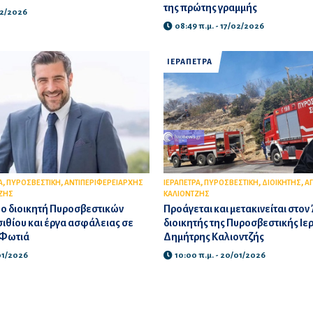
της πρώτης γραμμής
/02/2026
08:49 π.μ. - 17/02/2026
ΙΕΡΑΠΕΤΡΑ
,
,
,
,
,
Α
ΠΥΡΟΣΒΕΣΤΙΚΗ
ΑΝΤΙΠΕΡΙΦΕΡΕΙΑΡΧΗΣ
ΙΕΡΑΠΕΤΡΑ
ΠΥΡΟΣΒΕΣΤΙΚΗ
ΔΙΟΙΚΗΤΗΣ
ΑΓ
ΖΗΣ
ΚΑΛΙΟΝΤΖΗΣ
έο διοικητή Πυροσβεστικών
Προάγεται και μετακινείται στον
ιθίου και έργα ασφάλειας σε
διοικητής της Πυροσβεστικής Ιε
 Φωτιά
Δημήτρης Καλιοντζής
/01/2026
10:00 π.μ. - 20/01/2026