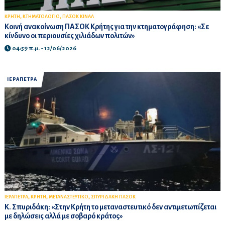
,
,
ΚΡΗΤΗ
ΚΤΗΜΑΤΟΛΟΓΙΟ
ΠΑΣΟΚ ΚΙΝΑΛ
Κοινή ανακοίνωση ΠΑΣΟΚ Κρήτης για την κτηματογράφηση: «Σε
κίνδυνο οι περιουσίες χιλιάδων πολιτών»
04:59 π.μ. - 12/06/2026
ΙΕΡΑΠΕΤΡΑ
,
,
,
ΙΕΡΑΠΕΤΡΑ
ΚΡΗΤΗ
ΜΕΤΑΝΑΣΤΕΥΤΙΚΟ
ΣΠΥΡΙΔΑΚΗ ΠΑΣΟΚ
Κ. Σπυριδάκη: «Στην Κρήτη το μεταναστευτικό δεν αντιμετωπίζεται
με δηλώσεις αλλά με σοβαρό κράτος»