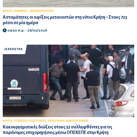
,
,
ΚΡΗΤΗ
ΛΙΜΕΝΙΚΟ
ΜΕΤΑΝΑΣΤΕΥΤΙΚΟ
Ασταμάτητες οι αφίξεις μεταναστών στη νότια Κρήτη – Στους 723
μέσα σε μία ημέρα
04:50 π.μ. - 29/05/2026
ΙΕΡΑΠΕΤΡΑ
,
,
,
,
ΚΡΗΤΗ
ΟΠΕΚΕΠΕ
ΕΙΣΑΓΓΕΛΕΑΣ
ΕΥΡΩΠΑΙΚΗ
ΚΑΚΟΥΡΓΗΜΑΤΑ
Κακουργηματικές διώξεις στους 22 συλληφθέντες για τις
παράνομες επιχορηγήσεις μέσω ΟΠΕΚΕΠΕ στην Κρήτη