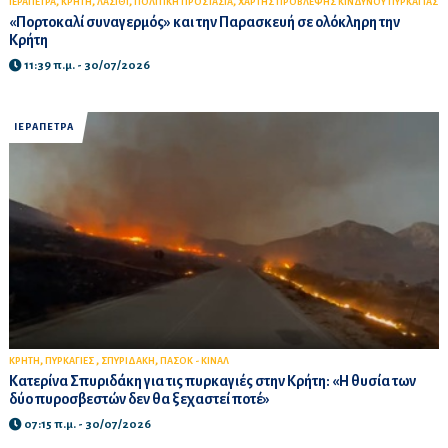
,
,
,
,
ΙΕΡΑΠΕΤΡΑ
ΚΡΗΤΗ
ΛΑΣΙΘΙ
ΠΟΛΙΤΙΚΗ ΠΡΟΣΤΑΣΙΑ
ΧΑΡΤΗΣ ΠΡΟΒΛΕΨΗΣ ΚΙΝΔΥΝΟΥ ΠΥΡΚΑΓΙΑΣ
«Πορτοκαλί συναγερμός» και την Παρασκευή σε ολόκληρη την
Κρήτη
11:39 π.μ. - 30/07/2026
ΙΕΡΑΠΕΤΡΑ
,
,
,
ΚΡΗΤΗ
ΠΥΡΚΑΓΙΕΣ
ΣΠΥΡΙΔΑΚΗ
ΠΑΣΟΚ - ΚΙΝΑΛ
Κατερίνα Σπυριδάκη για τις πυρκαγιές στην Κρήτη: «Η θυσία των
δύο πυροσβεστών δεν θα ξεχαστεί ποτέ»
07:15 π.μ. - 30/07/2026