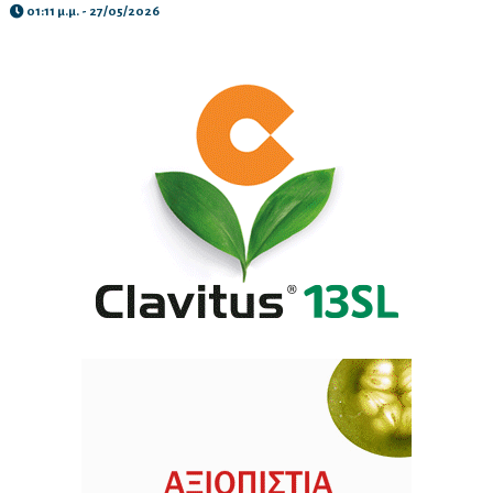
01:11 μ.μ. - 27/05/2026