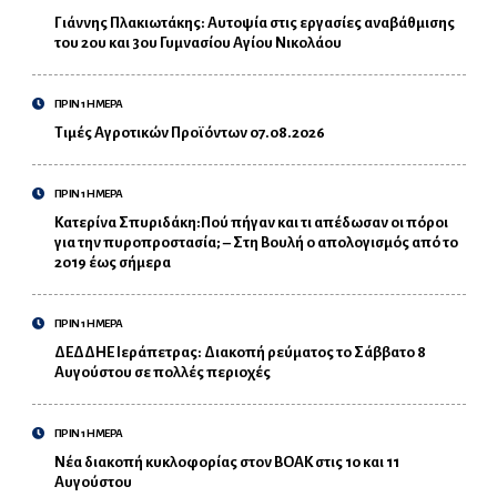
Γιάννης Πλακιωτάκης: Αυτοψία στις εργασίες αναβάθμισης
του 2ου και 3ου Γυμνασίου Αγίου Νικολάου
ΠΡΙΝ 1 ΗΜΕΡΑ
Τιμές Αγροτικών Προϊόντων 07.08.2026
ΠΡΙΝ 1 ΗΜΕΡΑ
Κατερίνα Σπυριδάκη:Πού πήγαν και τι απέδωσαν οι πόροι
για την πυροπροστασία; – Στη Βουλή ο απολογισμός από το
2019 έως σήμερα
ΠΡΙΝ 1 ΗΜΕΡΑ
ΔΕΔΔΗΕ Ιεράπετρας: Διακοπή ρεύματος το Σάββατο 8
Αυγούστου σε πολλές περιοχές
ΠΡΙΝ 1 ΗΜΕΡΑ
Νέα διακοπή κυκλοφορίας στον ΒΟΑΚ στις 10 και 11
Αυγούστου