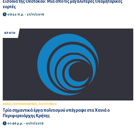
Εισόδια της Θεοτόκου: Μία από τις μεγαλύτερες Θεομητορικές
εορτές
09:52 π.μ. - 21/11/2019
ΚΡΗΤΗ
,
,
ΧΑΝΙΑ
ΠΕΡΙΦΕΡΕΙΑΡΧΗΣ
ΠΟΛΙΤΙΣΜΟΣ
Τρία σημαντικά έργα πολιτισμού υπέγραψε στα Χανιά ο
Περιφερειάρχης Κρήτης
01:46 μ.μ. - 01/11/2019