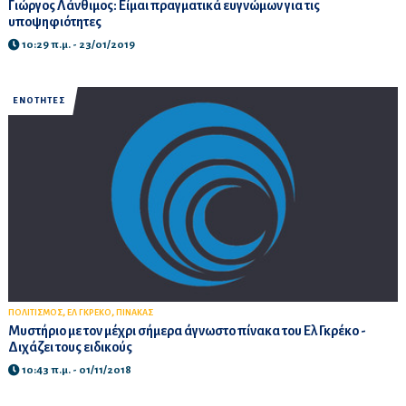
Γιώργος Λάνθιμος: Είμαι πραγματικά ευγνώμων για τις
υποψηφιότητες
10:29 π.μ. - 23/01/2019
ΕΝΟΤΗΤΕΣ
,
,
ΠΟΛΙΤΙΣΜΟΣ
ΕΛ ΓΚΡΕΚΟ
ΠΙΝΑΚΑΣ
Μυστήριο με τον μέχρι σήμερα άγνωστο πίνακα του Ελ Γκρέκο -
Διχάζει τους ειδικούς
10:43 π.μ. - 01/11/2018