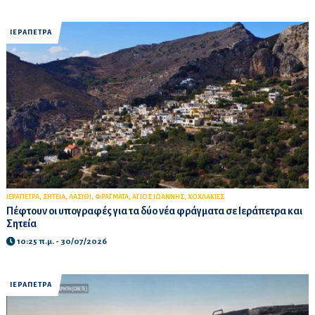
ΙΕΡΑΠΕΤΡΑ
,
,
,
,
,
ΙΕΡΑΠΕΤΡΑ
ΣΗΤΕΙΑ
ΛΑΣΙΘΙ
ΦΡΑΓΜΑΤΑ
ΑΓΙΟΣ ΙΩΑΝΝΗΣ
ΧΟΧΛΑΚΙΕΣ
Πέφτουν οι υπογραφές για τα δύο νέα φράγματα σε Ιεράπετρα και
Σητεία
10:25 π.μ. - 30/07/2026
ΙΕΡΑΠΕΤΡΑ