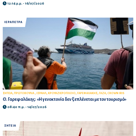
12:14 μ.μ. - 16/07/2026
ΙΕΡΑΠΕΤΡΑ
,
,
,
,
,
,
ΣΗΤΕΙΑ
ΠΡΩΤΟΒΟΥΛΙΑ
ΙΣΡΑΗΛ
ΚΡΟΥΑΖΙΕΡΟΠΛΟΙΟ
ΓΑΡΕΦΑΛΑΚΗΣ
ΓΑΖΑ
CROWN IRIS
Θ. Γαρεφαλάκης: «Η γενοκτονία δεν ξεπλένεται με τον τουρισμό»
08:40 π.μ. - 14/07/2026
ΣΗΤΕΙΑ