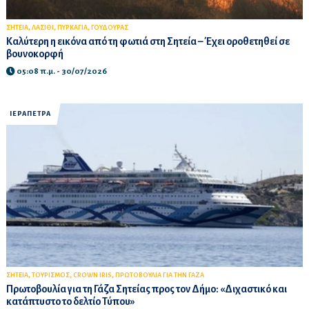
,
,
,
ΣΗΤΕΙΑ
ΛΑΣΙΘΙ
ΠΥΡΚΑΓΙΑ
ΓΟΥΔΟΥΡΑΣ
Καλύτερη η εικόνα από τη φωτιά στη Σητεία – Έχει οροθετηθεί σε
βουνοκορφή
05:08 π.μ. - 30/07/2026
ΙΕΡΑΠΕΤΡΑ
,
,
,
ΣΗΤΕΙΑ
ΤΟΥΡΙΣΜΟΣ
CROWN IRIS
ΠΡΩΤΟΒΟΥΛΙΑ ΓΙΑ ΤΗΝ ΓΑΖΑ
Πρωτοβουλία για τη Γάζα Σητείας προς τον Δήμο: «Διχαστικό και
κατάπτυστο το δελτίο Τύπου»