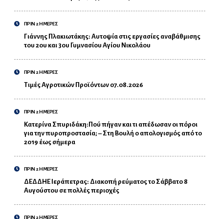
ΠΡΙΝ 2 ΗΜΕΡΕΣ
Γιάννης Πλακιωτάκης: Αυτοψία στις εργασίες αναβάθμισης
του 2ου και 3ου Γυμνασίου Αγίου Νικολάου
ΠΡΙΝ 2 ΗΜΕΡΕΣ
Τιμές Αγροτικών Προϊόντων 07.08.2026
ΠΡΙΝ 2 ΗΜΕΡΕΣ
Κατερίνα Σπυριδάκη:Πού πήγαν και τι απέδωσαν οι πόροι
για την πυροπροστασία; – Στη Βουλή ο απολογισμός από το
2019 έως σήμερα
ΠΡΙΝ 2 ΗΜΕΡΕΣ
ΔΕΔΔΗΕ Ιεράπετρας: Διακοπή ρεύματος το Σάββατο 8
Αυγούστου σε πολλές περιοχές
ΠΡΙΝ 2 ΗΜΕΡΕΣ