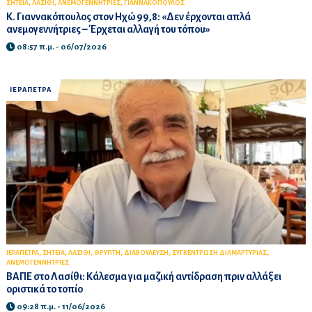
,
,
,
ΣΗΤΕΙΑ
ΛΑΣΙΘΙ
ΑΝΕΜΟΓΕΝΝΗΤΡΙΕΣ
ΓΙΑΝΝΑΚΟΠΟΥΛΟΣ
Κ. Γιαννακόπουλος στον Ηχώ 99,8: «Δεν έρχονται απλά
ανεμογεννήτριες – Έρχεται αλλαγή του τόπου»
08:57 π.μ. - 06/07/2026
ΙΕΡΑΠΕΤΡΑ
,
,
,
,
,
,
ΙΕΡΑΠΕΤΡΑ
ΣΗΤΕΙΑ
ΛΑΣΙΘΙ
ΘΡΥΠΤΗ
ΔΙΑΒΟΥΛΕΥΣΗ
ΣΥΓΚΕΝΤΡΩΣΗ ΔΙΑΜΑΡΤΥΡΙΑΣ
ΑΝΕΜΟΓΕΝΝΗΤΡΙΕΣ
ΒΑΠΕ στο Λασίθι: Κάλεσμα για μαζική αντίδραση πριν αλλάξει
οριστικά το τοπίο
09:28 π.μ. - 11/06/2026