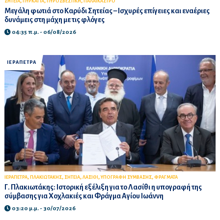
,
,
,
ΣΗΤΕΙΑ
ΠΥΡΚΑΓΙΑ
ΠΥΡΟΣΒΕΣΤΙΚΗ
ΠΑΛΑΙΚΑΣΤΡΟ
Μεγάλη φωτιά στο Καρύδι Σητείας – Ισχυρές επίγειες και εναέριες
δυνάμεις στη μάχη με τις φλόγες
04:35 π.μ. - 06/08/2026
ΙΕΡΑΠΕΤΡΑ
,
,
,
,
,
ΙΕΡΑΠΕΤΡΑ
ΠΛΑΚΙΩΤΑΚΗΣ
ΣΗΤΕΙΑ
ΛΑΣΙΘΙ
ΥΠΟΓΡΑΦΗ ΣΥΜΒΑΣΗΣ
ΦΡΑΓΜΑΤΑ
Γ. Πλακιωτάκης: Ιστορική εξέλιξη για το Λασίθι η υπογραφή της
σύμβασης για Χοχλακιές και Φράγμα Αγίου Ιωάννη
03:20 μ.μ. - 30/07/2026