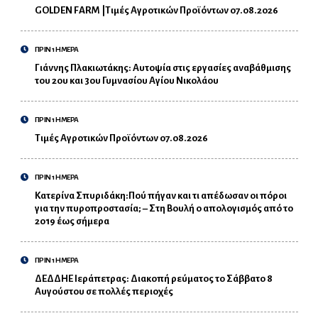
GOLDEN FARM |Τιμές Αγροτικών Προϊόντων 07.08.2026
ΠΡΙΝ 1 ΗΜΕΡΑ
Γιάννης Πλακιωτάκης: Αυτοψία στις εργασίες αναβάθμισης
του 2ου και 3ου Γυμνασίου Αγίου Νικολάου
ΠΡΙΝ 1 ΗΜΕΡΑ
Τιμές Αγροτικών Προϊόντων 07.08.2026
ΠΡΙΝ 1 ΗΜΕΡΑ
Κατερίνα Σπυριδάκη:Πού πήγαν και τι απέδωσαν οι πόροι
για την πυροπροστασία; – Στη Βουλή ο απολογισμός από το
2019 έως σήμερα
ΠΡΙΝ 1 ΗΜΕΡΑ
ΔΕΔΔΗΕ Ιεράπετρας: Διακοπή ρεύματος το Σάββατο 8
Αυγούστου σε πολλές περιοχές