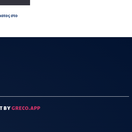
ματος στο
T BY
GRECO.APP