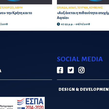
,
,
,
,
ΣΤΕΛΟΡΙΖΟ
ΛΙΒΥΗ
ΕΛΛΑΔΑ
ΑΙΓΑΙΟ
ΤΟΥΡΚΙΑ
ΚΟΥΒΕΛΗΣ
ει» την Κρήτη και το
«Αυξάνεται η πιθανότητα ατυχή
Αιγαίο»
11/2018
07:55 μ.μ. - 06/11/2018
SOCIAL MEDIA
Α
DESIGN & DEVELOPMEN