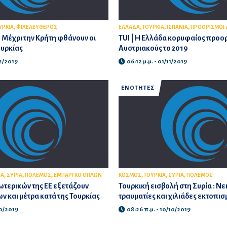
,
,
,
,
ΥΡΚΙΑ
ΦΙΛΕΛΕΥΘΕΡΟΣ
ΕΛΛΑΔΑ
ΤΟΥΡΚΙΑ
ΙΣΠΑΝΙΑ
ΠΡΟΟΡΙΣΜΟΙ 
Μέχρι την Κρήτη φθάνουν οι
TUI | Η Ελλάδα κορυφαίος προορ
ουρκίας
Αυστριακούς το 2019
12/2019
06:12 μ.μ. - 01/11/2019
ΕΝΟΤΗΤΕΣ
,
,
,
,
,
,
ΙΑ
ΣΥΡΙΑ
ΠΟΛΕΜΟΣ
ΕΜΠΑΡΓΚΟ ΟΠΛΩΝ
ΚΟΣΜΟΣ
ΤΟΥΡΚΙΑ
ΣΥΡΙΑ
ΠΟΛΕΜΟΣ
ωτερικών της ΕΕ εξετάζουν
Τουρκική εισβολή στη Συρία : Νε
 και μέτρα κατά της Τουρκίας
τραυματίες και χιλιάδες εκτοπισ
10/2019
08:26 π.μ. - 10/10/2019