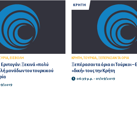
ΚΡΗΤΗ
,
,
,
ΣΥΡΙΑ
ΕΙΣΒΟΛΗ
ΚΡΗΤΗ
ΤΟΥΡΚΙΑ
ΞΕΠΕΡΑΣΑΝ ΤΑ ΟΡΙΑ
 Ερντογάν: Ξεκινά «πολύ
Ξεπέρασαν τα όρια οι Τούρκοι –
λή μονάδων του τουρκικού
«δική» τους την Κρήτη
ρία
06:39 μ.μ. - 01/09/2019
/09/2019