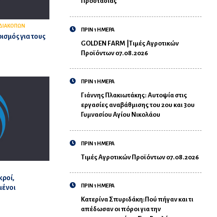
Προστασίας
ΔΙΑΚΟΠΩΝ
ΠΡΙΝ 1 ΗΜΕΡΑ
ισμός για τους
GOLDEN FARM |Τιμές Αγροτικών
Προϊόντων 07.08.2026
ΠΡΙΝ 1 ΗΜΕΡΑ
Γιάννης Πλακιωτάκης: Αυτοψία στις
εργασίες αναβάθμισης του 2ου και 3ου
Γυμνασίου Αγίου Νικολάου
ΠΡΙΝ 1 ΗΜΕΡΑ
Τιμές Αγροτικών Προϊόντων 07.08.2026
κροί,
ΠΡΙΝ 1 ΗΜΕΡΑ
μένοι
Κατερίνα Σπυριδάκη:Πού πήγαν και τι
απέδωσαν οι πόροι για την