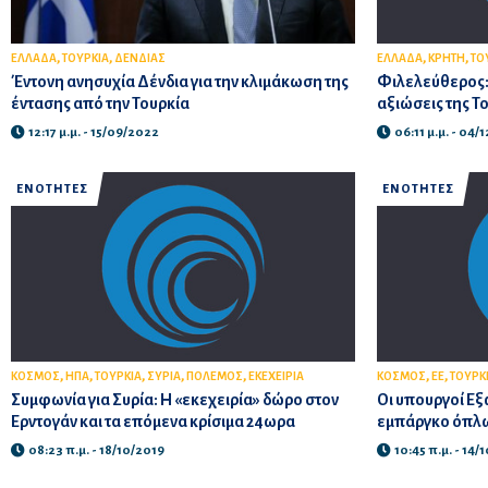
,
,
,
,
ΕΛΛΑΔΑ
ΤΟΥΡΚΙΑ
ΔΕΝΔΙΑΣ
ΕΛΛΑΔΑ
ΚΡΗΤΗ
ΤΟ
Έντονη ανησυχία Δένδια για την κλιμάκωση της
Φιλελεύθερος: 
έντασης από την Τουρκία
αξιώσεις της Τ
12:17 μ.μ. - 15/09/2022
06:11 μ.μ. - 04/
ΕΝΟΤΗΤΕΣ
ΕΝΟΤΗΤΕΣ
,
,
,
,
,
,
,
ΚΟΣΜΟΣ
ΗΠΑ
ΤΟΥΡΚΙΑ
ΣΥΡΙΑ
ΠΟΛΕΜΟΣ
ΕΚΕΧΕΙΡΙΑ
ΚΟΣΜΟΣ
ΕΕ
ΤΟΥΡΚ
Συμφωνία για Συρία: Η «εκεχειρία» δώρο στον
Oι υπουργοί Εξ
Ερντογάν και τα επόμενα κρίσιμα 24ωρα
εμπάργκο όπλων
08:23 π.μ. - 18/10/2019
10:45 π.μ. - 14/