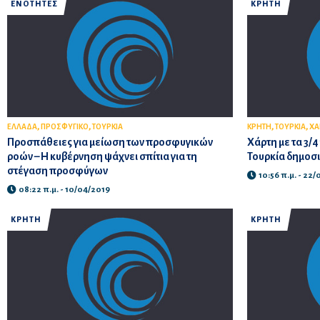
ΕΝΟΤΗΤΕΣ
ΚΡΗΤΗ
,
,
,
,
ΕΛΛΑΔΑ
ΠΡΟΣΦΥΓΙΚΟ
ΤΟΥΡΚΙΑ
ΚΡΗΤΗ
ΤΟΥΡΚΙΑ
ΧΑ
Προσπάθειες για μείωση των προσφυγικών
Χάρτη με τα 3/4
ροών – Η κυβέρνηση ψάχνει σπίτια για τη
Τουρκία δημοσ
στέγαση προσφύγων
10:56 π.μ. - 22
08:22 π.μ. - 10/04/2019
ΚΡΗΤΗ
ΚΡΗΤΗ