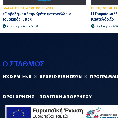
,
,
,
,
,
ΕΛΛΑΔΑ
ΚΡΗΤΗ
ΜΕΣΟΓΕΙΟΣ
ΤΟΥΡΚΙΑ
ΚΡΗΤΗ
ΤΟΥΡΚΙΑ
ΚΑ
«Εισβολή» από την Κρήτη καταγγέλλει ο
Η Τουρκία «σβήν
τουρκικός Τύπος
Καστελόριζο
12:40 μ.μ. - 10/12/2018
11:58 π.μ. - 26/
Ο ΣΤΑΘΜΟΣ
ΗΧΏ FM 99.8
ΑΡΧΕΊΟ ΕΙΔΉΣΕΩΝ
ΠΡΌΓΡΑΜΜ
ΟΡΟΙ ΧΡΗΣΗΣ
ΠΟΛΙΤΙΚΗ ΑΠΟΡΡΗΤΟΥ