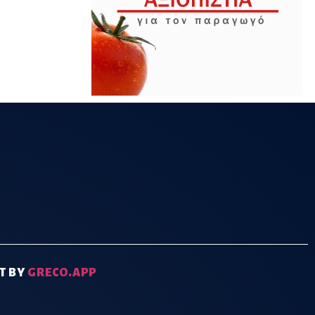
T BY
GRECO.APP