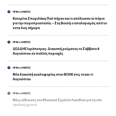
ΠΡΙΝ 2 ΗΜΕΡΕΣ
Κατερίνα Σπυριδάκη:Πού πήγαν και τι απέδωσαν οι πόροι
για την πυροπροστασία; – Στη Βουλή ο απολογισμός από το
2019 έως σήμερα
ΠΡΙΝ 2 ΗΜΕΡΕΣ
ΔΕΔΔΗΕ Ιεράπετρας: Διακοπή ρεύματος το Σάββατο 8
Αυγούστου σε πολλές περιοχές
ΠΡΙΝ 2 ΗΜΕΡΕΣ
Νέα διακοπή κυκλοφορίας στον ΒΟΑΚ στις 10 και 11
Αυγούστου
ΠΡΙΝ 2 ΗΜΕΡΕΣ
Νέες αίθουσες στο Μουσικό Σχολείο Λασιθίου για τη νέα
σχολική χρονιά