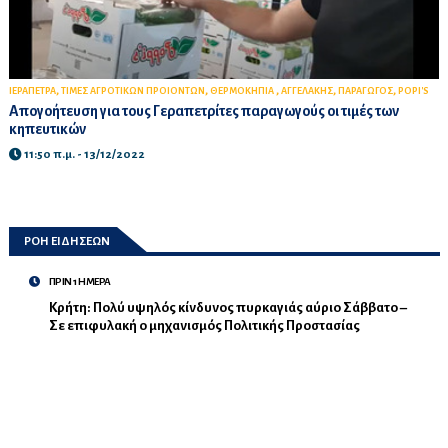
,
,
,
,
,
ΙΕΡΑΠΕΤΡΑ
ΤΙΜΕΣ ΑΓΡΟΤΙΚΩΝ ΠΡΟΙΟΝΤΩΝ
ΘΕΡΜΟΚΗΠΙΑ
ΑΓΓΕΛΑΚΗΣ
ΠΑΡΑΓΩΓΟΣ
POPI'S
Απογοήτευση για τους Γεραπετρίτες παραγωγούς οι τιμές των
κηπευτικών
11:50 π.μ. - 13/12/2022
ΡΟΗ ΕΙΔΗΣΕΩΝ
ΠΡΙΝ 1 ΗΜΕΡΑ
Κρήτη: Πολύ υψηλός κίνδυνος πυρκαγιάς αύριο Σάββατο –
Σε επιφυλακή ο μηχανισμός Πολιτικής Προστασίας