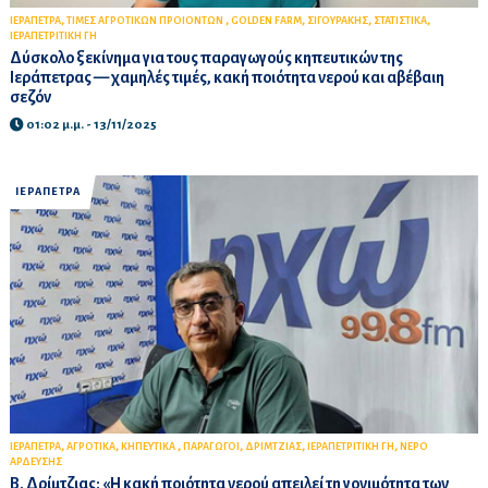
,
,
,
,
,
ΙΕΡΑΠΕΤΡΑ
ΤΙΜΕΣ ΑΓΡΟΤΙΚΩΝ ΠΡΟΙΟΝΤΩΝ
GOLDEN FARM
ΣΙΓΟΥΡΑΚΗΣ
ΣΤΑΤΙΣΤΙΚΑ
ΙΕΡΑΠΕΤΡΙΤΙΚΗ ΓΗ
Δύσκολο ξεκίνημα για τους παραγωγούς κηπευτικών της
Ιεράπετρας — χαμηλές τιμές, κακή ποιότητα νερού και αβέβαιη
σεζόν
01:02 μ.μ. - 13/11/2025
ΙΕΡΑΠΕΤΡΑ
,
,
,
,
,
,
ΙΕΡΑΠΕΤΡΑ
ΑΓΡΟΤΙΚΑ
ΚΗΠΕΥΤΙΚΑ
ΠΑΡΑΓΩΓΟΙ
ΔΡΙΜΤΖΙΑΣ
ΙΕΡΑΠΕΤΡΙΤΙΚΗ ΓΗ
ΝΕΡΟ
ΑΡΔΕΥΣΗΣ
Β. Δρίμτζιας: «Η κακή ποιότητα νερού απειλεί τη γονιμότητα των