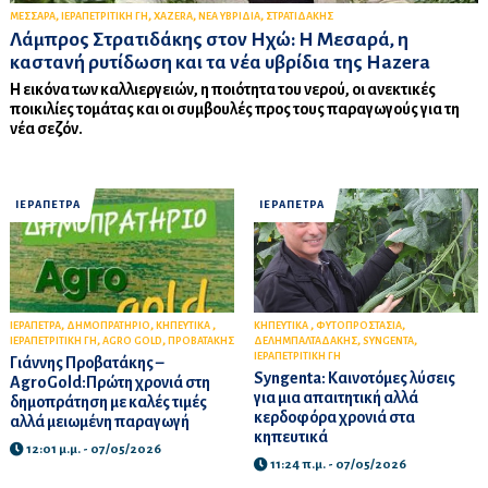
,
,
,
,
ΜΕΣΣΑΡΑ
ΙΕΡΑΠΕΤΡΙΤΙΚΗ ΓΗ
XAZERA
ΝΕΑ ΥΒΡΙΔΙΑ
ΣΤΡΑΤΙΔΑΚΗΣ
Λάμπρος Στρατιδάκης στον Ηχώ: Η Μεσαρά, η
καστανή ρυτίδωση και τα νέα υβρίδια της Hazera
Η εικόνα των καλλιεργειών, η ποιότητα του νερού, οι ανεκτικές
ποικιλίες τομάτας και οι συμβουλές προς τους παραγωγούς για τη
νέα σεζόν.
ΙΕΡΑΠΕΤΡΑ
ΙΕΡΑΠΕΤΡΑ
,
,
,
,
,
ΙΕΡΑΠΕΤΡΑ
ΔΗΜΟΠΡΑΤΗΡΙΟ
ΚΗΠΕΥΤΙΚΑ
ΚΗΠΕΥΤΙΚΑ
ΦΥΤΟΠΡΟΣΤΑΣΙΑ
,
,
,
,
ΙΕΡΑΠΕΤΡΙΤΙΚΗ ΓΗ
AGRO GOLD
ΠΡΟΒΑΤΑΚΗΣ
ΔΕΛΗΜΠΑΛΤΑΔΑΚΗΣ
SYNGENTA
ΙΕΡΑΠΕΤΡΙΤΙΚΗ ΓΗ
Γιάννης Προβατάκης –
Syngenta: Καινοτόμες λύσεις
AgroGold:Πρώτη χρονιά στη
για μια απαιτητική αλλά
δημοπράτηση με καλές τιμές
κερδοφόρα χρονιά στα
αλλά μειωμένη παραγωγή
κηπευτικά
12:01 μ.μ. - 07/05/2026
11:24 π.μ. - 07/05/2026