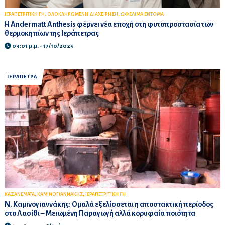
,
,
ΙΕΡΑΠΕΤΡΙΤΙΚΗ ΓΗ
ΟΛΟΚΛΗΡΩΜΕΝΗ ΔΙΑΧΕΙΡΗΣΗ
ΩΦΕΛΙΜΑ ΕΝΤΟΜΑ
Η Andermatt Anthesis φέρνει νέα εποχή στη φυτοπροστασία των
θερμοκηπίων της Ιεράπετρας
03:01 μ.μ. - 17/10/2025
ΙΕΡΑΠΕΤΡΑ
,
,
ΚΑΖΑΝΕΜΑΤΑ
ΚΑΜΙΝΟΓΙΑΝΝΑΚΗΣ
ΙΕΡΑΠΕΤΡΙΤΙΚΗ ΓΗ
Ν. Καμινογιαννάκης: Ομαλά εξελίσσεται η αποστακτική περίοδος
στο Λασίθι – Μειωμένη Παραγωγή αλλά κορυφαία ποιότητα