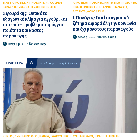
,
,
,
ΤΙΜΕΣ ΑΓΡΟΤΙΚΩΝ ΠΡΟΙΟΝΤΩΝ
GOLDEN
ΑΓΡΟΤΙΚΑ ΠΡΟΙΟΝΤΑ
ΚΗΠΕΥΤΙΚΑ ΠΡΟΙΟΝΤΑ
,
,
,
,
FARM
ΣΙΓΟΥΡΑΚΗΣ
ΙΕΡΑΠΕΤΡΙΤΙΚΗ ΓΗ
ΙΕΡΑΠΕΤΡΙΤΙΚΗ ΓΗ
ΙΩΑΝΝΗΣ ΠΑΝΑΓΟΣ
,
AGRENTA
AGRONEWS
Σιγουράκης: Θετικό το
Ι. Πανάγος: Γιατί το αγροτικό
εξαγωγικό κλίμα για αγγούρι και
ζήτημα αφορά όλη την κοινωνία
πιπεριά – Προβληματισμός για
και όχι μόνο τους παραγωγούς
ποιότητα και κόστος
παραγωγής
02:03 μ.μ. - 18/12/2025
02:33 μ.μ. - 18/12/2025
ΙΕΡΑΠΕΤΡΑ
11:38 π.μ. - 05/12/2025
,
,
,
,
ΚΕΝΤΡΙ
ΣΥΝΕΤΑΙΡΙΣΜΟΣ
ΒΑΙΝΙΑ
ΕΛΑΙΟΥΡΓΙΚΟΙ ΣΥΝΕΤΑΙΡΙΣΜΟΙ
ΙΕΡΑΠΕΤΡΙΤΙΚΗ ΓΗ