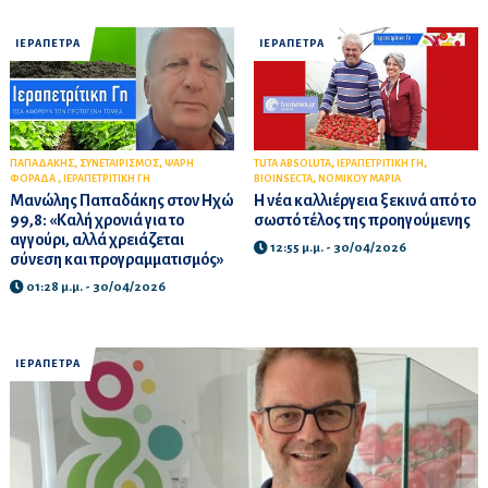
ΙΕΡΑΠΕΤΡΑ
ΙΕΡΑΠΕΤΡΑ
,
,
,
,
ΠΑΠΑΔΑΚΗΣ
ΣΥΝΕΤΑΙΡΙΣΜΟΣ
ΨΑΡΗ
TUTA ABSOLUTA
ΙΕΡΑΠΕΤΡΙΤΙΚΗ ΓΗ
,
,
ΦΟΡΑΔΑ
ΙΕΡΑΠΕΤΡΙΤΙΚΗ ΓΗ
BIOINSECTA
ΝΟΜΙΚΟΥ ΜΑΡΙΑ
Μανώλης Παπαδάκης στον Ηχώ
Η νέα καλλιέργεια ξεκινά από το
99,8: «Καλή χρονιά για το
σωστό τέλος της προηγούμενης
αγγούρι, αλλά χρειάζεται
12:55 μ.μ. - 30/04/2026
σύνεση και προγραμματισμός»
01:28 μ.μ. - 30/04/2026
ΙΕΡΑΠΕΤΡΑ