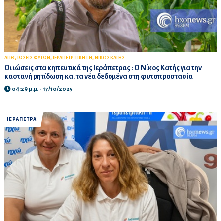
,
,
,
ΑΠΘ
ΙΩΣΕΙΣ ΦΥΤΩΝ
ΙΕΡΑΠΕΤΡΙΤΙΚΗ ΓΗ
ΝΙΚΟΣ ΚΑΤΗΣ
Οι ιώσεις στα κηπευτικά της Ιεράπετρας : Ο Νίκος Κατής για την
καστανή ρητίδωση και τα νέα δεδομένα στη φυτοπροστασία
04:29 μ.μ. - 17/10/2025
ΙΕΡΑΠΕΤΡΑ