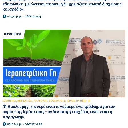
εδαφών και μειώνει την παραγωγή – χρειάζεται σωστή διαχείριση
και σχέδιο»
01:50 μ.μ. - 06/11/2025
ΙΕΡΑΠΕΤΡΑ
,
,
,
,
ΙΕΡΑΠΕΤΡΑ
ΚΗΠΕΥΤΙΚΑ
ΑΝΑΤΟΛΗ
ΔΟΥΛΟΥΜΗΣ
ΙΕΡΑΠΕΤΡΙΤΙΚΗ ΓΗ
Φ.Δουλούμης: «Το νερό είναι το νούμερο ένα πρόβλημα για τον
αγρότη της Ιεράπετρας – αν δεν υπάρξει σχέδιο, κινδυνεύει η
παραγωγή»
01:06 μ.μ. - 06/11/2025