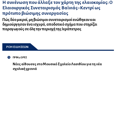
Η συνένωση που άλλαξε τον χάρτη της ελαιοκομίας: Ο
Ελαιουργικός Συνεταιρισμός Βαϊνιάς–Κεντρί ως
πρότυπο βιώσιμης συνεργασίας
Πώς δύο μικροί, μη βιώσιμοι συνεταιρισμοί ενώθηκαν και
δημιούργησαν ένα ισχυρό, αποδοτικό σχήμα που στηρίζει
παραγωγούς σε όλη την περιοχή της Ιεράπετρας
ΡΟΗ ΕΙΔΗΣΕΩΝ
ΠΡΙΝ 3 ΩΡΕΣ
Νέες αίθουσες στο Μουσικό Σχολείο Λασιθίου για τη νέα
σχολική χρονιά