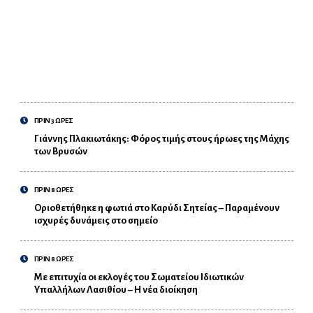
ΠΡΙΝ 3 ΩΡΕΣ
Γιάννης Πλακιωτάκης: Φόρος τιμής στους ήρωες της Μάχης
των Βρυσών
ΠΡΙΝ 8 ΩΡΕΣ
Οριοθετήθηκε η φωτιά στο Καρύδι Σητείας – Παραμένουν
ισχυρές δυνάμεις στο σημείο
ΠΡΙΝ 8 ΩΡΕΣ
Με επιτυχία οι εκλογές του Σωματείου Ιδιωτικών
Υπαλλήλων Λασιθίου – Η νέα διοίκηση