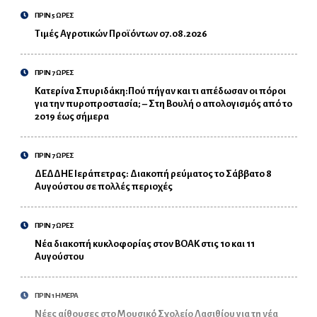
ΠΡΙΝ 5 ΩΡΕΣ
Τιμές Αγροτικών Προϊόντων 07.08.2026
ΠΡΙΝ 7 ΩΡΕΣ
Κατερίνα Σπυριδάκη:Πού πήγαν και τι απέδωσαν οι πόροι
για την πυροπροστασία; – Στη Βουλή ο απολογισμός από το
2019 έως σήμερα
ΠΡΙΝ 7 ΩΡΕΣ
ΔΕΔΔΗΕ Ιεράπετρας: Διακοπή ρεύματος το Σάββατο 8
Αυγούστου σε πολλές περιοχές
ΠΡΙΝ 7 ΩΡΕΣ
Νέα διακοπή κυκλοφορίας στον ΒΟΑΚ στις 10 και 11
Αυγούστου
ΠΡΙΝ 1 ΗΜΕΡΑ
Νέες αίθουσες στο Μουσικό Σχολείο Λασιθίου για τη νέα