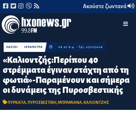
Ακούστε ζωντανά
ΛΑΣΙΘΙ
ΙΕΡΑΠΕΤΡΑ
09:07 π.μ. - Τρί, 07/11/2026
«Καλιοντζής:Περίπου 40
στρέμματα έγιναν στάχτη από τη
φωτιά»-Παραμένουν και σήμερα
οι δυνάμεις της Πυροσβεστικής
ΠΥΡΚΑΓΙΑ
,
ΠΥΡΟΣΒΕΣΤΙΚΗ
,
ΜΠΡΑΜΙΑΝΑ
,
ΚΑΛΙΟΝΤΖΗΣ