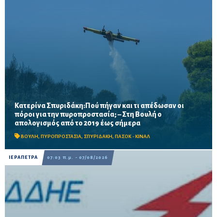
Κατερίνα Σπυριδάκη:Πού πήγαν και τι απέδωσαν οι
πόροι για την πυροπροστασία; – Στη Βουλή ο
Το ΠΑΣΟΚ ζητά πλήρη απολογισμό των χρηματοδοτήσεων από
απολογισμός από το 2019 έως σήμερα
το 2019, στοιχεία για τα προγράμματα «ΑΙΓΙΣ» και AntiNero,
καθώς και απαντήσεις για προσωπικό, οχήματα, ε...
ΒΟΥΛΗ
,
ΠΥΡΟΠΡΟΣΤΑΣΙΑ
,
ΣΠΥΡΙΔΑΚΗ
,
ΠΑΣΟΚ - ΚΙΝΑΛ
ΙΕΡΑΠΕΤΡΑ
07:03 π.μ. - 07/08/2026