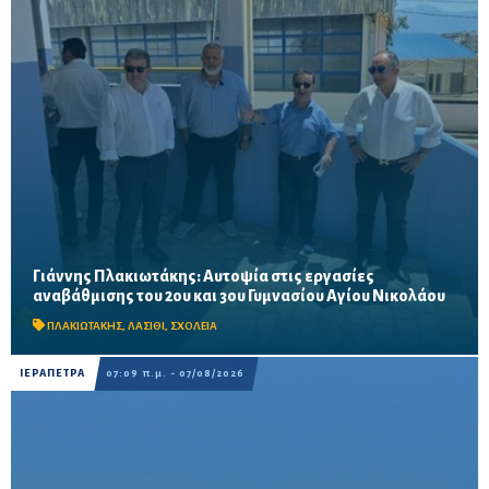
Γιάννης Πλακιωτάκης: Αυτοψία στις εργασίες
Οι παρεμβάσεις του προγράμματος «Μαριέττα Γιαννάκου»
αναβάθμισης του 2ου και 3ου Γυμνασίου Αγίου Νικολάου
αναμένεται να ολοκληρωθούν πριν από τη νέα σχολική χρονιά –
Προβλέπονται ανακαινίσεις αιθουσών, αύλειων και...
ΠΛΑΚΙΩΤΑΚΗΣ
,
ΛΑΣΙΘΙ
,
ΣΧΟΛΕΙΑ
ΙΕΡΑΠΕΤΡΑ
07:09 π.μ. - 07/08/2026