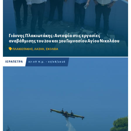
Γιάννης Πλακιωτάκης: Αυτοψία στις εργασίες
Οι παρεμβάσεις του προγράμματος «Μαριέττα Γιαννάκου»
αναβάθμισης του 2ου και 3ου Γυμνασίου Αγίου Νικολάου
αναμένεται να ολοκληρωθούν πριν από τη νέα σχολική χρονιά –
Προβλέπονται ανακαινίσεις αιθουσών, αύλειων και...
ΠΛΑΚΙΩΤΑΚΗΣ
,
ΛΑΣΙΘΙ
,
ΣΧΟΛΕΙΑ
ΙΕΡΑΠΕΤΡΑ
07:09 π.μ. - 07/08/2026