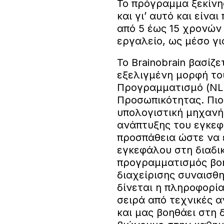
Το πρόγραμμα ξεκίνησ
και γι’ αυτό και είνα
από 5 έως 15 χρονών 
εργαλείο, ως μέσο γι
Το Brainobrain βασίζε
εξελιγμένη μορφή το
Προγραμματισμό (NLP
Προσωπικότητας. Πιο
υπολογιστική μηχανή
ανάπτυξης του εγκεφά
προσπάθεια ώστε να 
εγκεφάλου στη διαδι
προγραμματισμός βοη
διαχείρισης συναισθ
δίνεται η πληροφορία 
σειρά από τεχνικές 
και μας βοηθάει στη