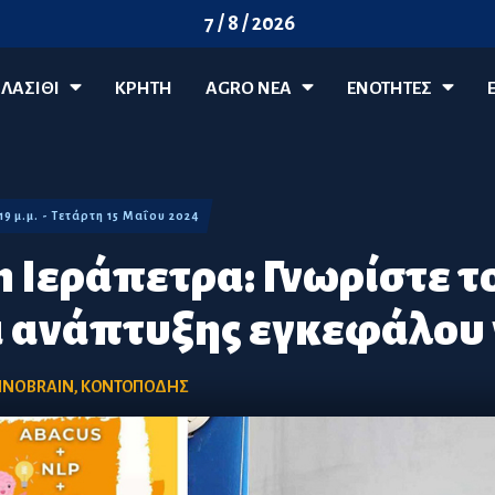
7 / 8 / 2026
ΛΑΣΊΘΙ
ΚΡΗΤΗ
AGRO ΝΈΑ
ΕΝΟΤΗΤΕΣ
:19 μ.μ. - Τετάρτη 15 Μαΐου 2024
n Ιεράπετρα: Γνωρίστε τ
ανάπτυξης εγκεφάλου γ
INOBRAIN
,
ΚΟΝΤΟΠΟΔΗΣ