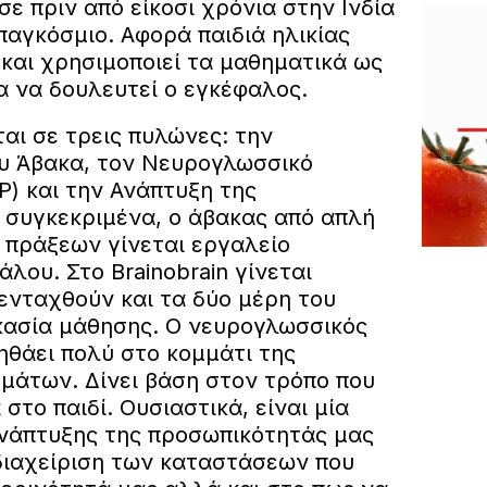
ε πριν από είκοσι χρόνια στην Ινδία
ι παγκόσμιο. Αφορά παιδιά ηλικίας
και χρησιμοποιεί τα μαθηματικά ως
α να δουλευτεί ο εγκέφαλος.
ται σε τρεις πυλώνες: την
υ Άβακα, τον Νευρογλωσσικό
) και την Ανάπτυξη της
 συγκεκριμένα, ο άβακας από απλή
 πράξεων γίνεται εργαλείο
λου. Στο Brainobrain γίνεται
ενταχθούν και τα δύο μέρη του
κασία μάθησης. Ο νευρογλωσσικός
θάει πολύ στο κομμάτι της
ημάτων. Δίνει βάση στον τρόπο που
στο παιδί. Ουσιαστικά, είναι μία
ανάπτυξης της προσωπικότητάς μας
 διαχείριση των καταστάσεων που