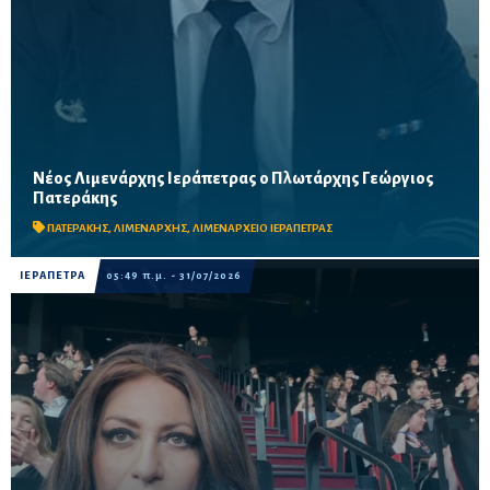
Νέος Λιμενάρχης Ιεράπετρας ο Πλωτάρχης Γεώργιος
Ο καταξιωμένος αξιωματικός του Λιμενικού Σώματος
Πατεράκης
αναλαμβάνει επίσημα τα ηνία του Λιμεναρχείου Ιεράπετρας,
επιστρέφοντας σε μια περιοχή που γνωρίζει καλά από την...
ΠΑΤΕΡΑΚΗΣ
,
ΛΙΜΕΝΑΡΧΗΣ
,
ΛΙΜΕΝΑΡΧΕΙΟ ΙΕΡΑΠΕΤΡΑΣ
ΙΕΡΑΠΕΤΡΑ
05:49 π.μ. - 31/07/2026