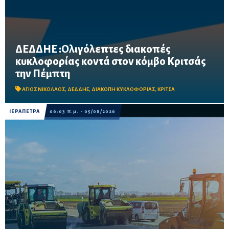
ΔΕΔΔΗΕ :Ολιγόλεπτες διακοπές
κυκλοφορίας κοντά στον κόμβο Κριτσάς
Τρεις πεντάλεπτες διακοπές θα πραγματοποιηθούν στις 10:00
την Πέμπτη
το πρωί, στη θέση Λιμνί κοντά στην Αμμουδάρα και στη σήραγγα
της Νέας Εθνικής Οδού, λόγω εργασιών για έργο του ΔΕΔΔΗΕ.
ΑΓΙΟΣ ΝΙΚΟΛΑΟΣ
,
ΔΕΔΔΗΕ
,
ΔΙΑΚΟΠΗ ΚΥΚΛΟΦΟΡΙΑΣ
,
ΚΡΙΤΣΑ
ΙΕΡΑΠΕΤΡΑ
06:03 π.μ. - 05/08/2026