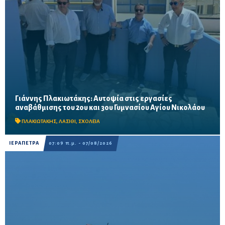
Γιάννης Πλακιωτάκης: Αυτοψία στις εργασίες
Οι παρεμβάσεις του προγράμματος «Μαριέττα Γιαννάκου»
αναβάθμισης του 2ου και 3ου Γυμνασίου Αγίου Νικολάου
αναμένεται να ολοκληρωθούν πριν από τη νέα σχολική χρονιά –
Προβλέπονται ανακαινίσεις αιθουσών, αύλειων και...
ΠΛΑΚΙΩΤΑΚΗΣ
,
ΛΑΣΙΘΙ
,
ΣΧΟΛΕΙΑ
ΙΕΡΑΠΕΤΡΑ
07:09 π.μ. - 07/08/2026