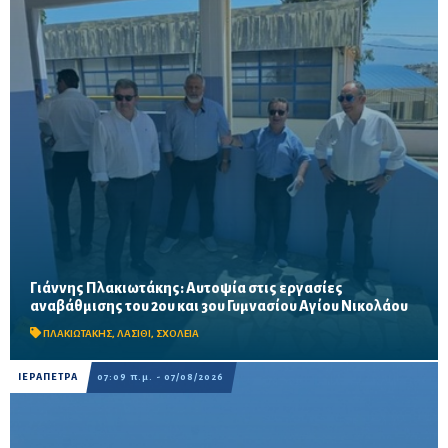
Γιάννης Πλακιωτάκης: Αυτοψία στις εργασίες
Οι παρεμβάσεις του προγράμματος «Μαριέττα Γιαννάκου»
αναβάθμισης του 2ου και 3ου Γυμνασίου Αγίου Νικολάου
αναμένεται να ολοκληρωθούν πριν από τη νέα σχολική χρονιά –
Προβλέπονται ανακαινίσεις αιθουσών, αύλειων και...
ΠΛΑΚΙΩΤΑΚΗΣ
,
ΛΑΣΙΘΙ
,
ΣΧΟΛΕΙΑ
ΙΕΡΑΠΕΤΡΑ
07:09 π.μ. - 07/08/2026