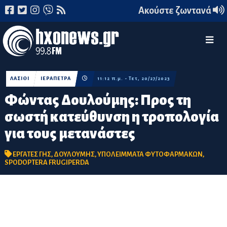
Ακούστε ζωντανά
ΛΑΣΙΘΙ
ΙΕΡΑΠΕΤΡΑ
11:12 π.μ. - Τετ, 20/27/2023
Φώντας Δουλούμης: Προς τη
σωστή κατεύθυνση η τροπολογία
για τους μετανάστες
ΕΡΓΑΤΕΣ ΓΗΣ
,
ΔΟΥΛΟΥΜΗΣ
,
ΥΠΟΛΕΙΜΜΑΤΑ ΦΥΤΟΦΑΡΜΑΚΩΝ
,
SPODOPTERA FRUGIPERDA