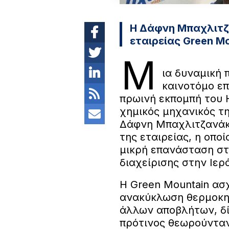
Η Δάφνη Μπαχλιτζ
εταιρείας Green Mo
Μ
ια δυναμική 
καινοτόμο επ
πρωινή εκπομπή του 
χημικός μηχανικός της
Δάφνη Μπαχλιτζανάκ
της εταιρείας, η οπο
μικρή επανάσταση στ
διαχείρισης στην Ιερ
Η Green Mountain ασχ
ανακύκλωση θερμοκη
άλλων αποβλήτων, δί
πρότινος θεωρούντα