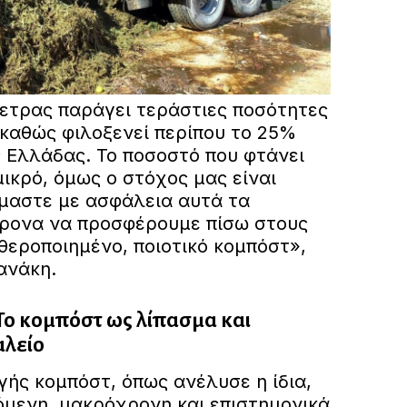
πετρας παράγει τεράστιες ποσότητες
καθώς φιλοξενεί περίπου το 25%
 Ελλάδας. Το ποσοστό που φτάνει
μικρό, όμως ο στόχος μας είναι
όμαστε με ασφάλεια αυτά τα
χρονα να προσφέρουμε πίσω στους
εροποιημένο, ποιοτικό κομπόστ»,
ανάκη.
Το κομπόστ ως λίπασμα και
αλείο
ής κομπόστ, όπως ανέλυσε η ίδια,
όμενη, μακρόχρονη και επιστημονικά