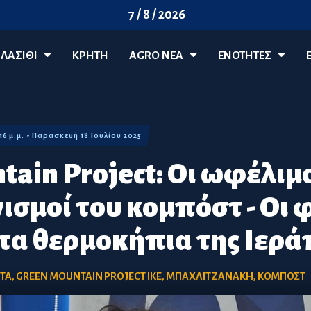
7 / 8 / 2026
ΛΑΣΊΘΙ
ΚΡΗΤΗ
AGRO ΝΈΑ
ΕΝΟΤΗΤΕΣ
:16 μ.μ. - Παρασκευή 18 Ιουλίου 2025
tain Project: Οι ωφέλιμ
ισμοί του κομπόστ - Οι 
τα θερμοκήπια της Ιερ
ΤΑ
,
GREEN MOUNTAIN PROJECT IKE
,
ΜΠΑΧΛΙΤΖΑΝΑΚΗ
,
ΚΟΜΠΟΣΤ