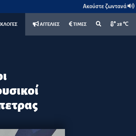
Ακούστε ζωντανά
ΕΚΛΟΓΕΣ
ΑΓΓΕΛΙΕΣ
ΤΙΜΕΣ
28 ℃
οι
φυσικοί
άπετρας