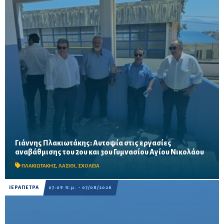
Γιάννης Πλακιωτάκης: Αυτοψία στις εργασίες
Οι παρεμβάσεις του προγράμματος «Μαριέττα Γιαννάκου»
αναβάθμισης του 2ου και 3ου Γυμνασίου Αγίου Νικολάου
αναμένεται να ολοκληρωθούν πριν από τη νέα σχολική χρονιά –
Προβλέπονται ανακαινίσεις αιθουσών, αύλειων και...
ΠΛΑΚΙΩΤΑΚΗΣ
,
ΛΑΣΙΘΙ
,
ΣΧΟΛΕΙΑ
ΙΕΡΑΠΕΤΡΑ
07:09 π.μ. - 07/08/2026