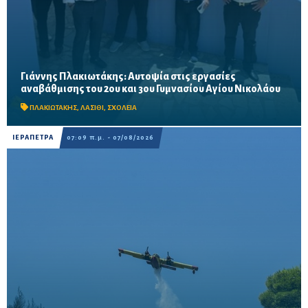
Γιάννης Πλακιωτάκης: Αυτοψία στις εργασίες
Οι παρεμβάσεις του προγράμματος «Μαριέττα Γιαννάκου»
αναβάθμισης του 2ου και 3ου Γυμνασίου Αγίου Νικολάου
αναμένεται να ολοκληρωθούν πριν από τη νέα σχολική χρονιά –
Προβλέπονται ανακαινίσεις αιθουσών, αύλειων και...
ΠΛΑΚΙΩΤΑΚΗΣ
,
ΛΑΣΙΘΙ
,
ΣΧΟΛΕΙΑ
ΙΕΡΑΠΕΤΡΑ
07:09 π.μ. - 07/08/2026