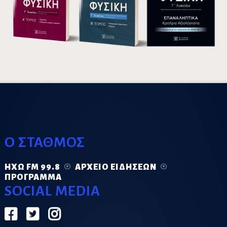
Ο ΣΤΑΘΜΟΣ
ΗΧΏ FM 99.8
ΑΡΧΕΊΟ ΕΙΔΉΣΕΩΝ
ΠΡΌΓΡΑΜΜΑ
SOCIAL MEDIA