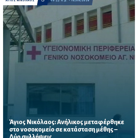
ΑΓΙΟΣ ΝΙΚΟΛΑΟΣ
09:53 π.μ. - 10/08/2026
Άγιος Νικόλαος: Ανήλικος μεταφέρθηκε
στο νοσοκομείο σε κατάσταση μέθης –
Συνελήφθησαν ο 43χρονος κηδεμόνας του ανηλίκου και ο
Δύο συλλήψεις