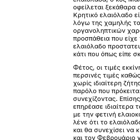
οφείλεται ξεκάθαρα σ
Κρητικό ελαιόλαδο εί
λόγω της χαμηλής το
οργανοληπτικών χαρα
προσπάθεια που είχε 
ελαιόλαδο προστατε
κάτι που όπως είπε 
Φέτος, οι τιμές εκκί
περσινές τιμές καθώ
χωρίς ιδιαίτερη ζήτη
παρόλο που πρόκειται
συνεχίζοντας. Επίσης
επηρέασε ιδιαίτερα 
με την φετινή ελαιοκ
λένε ότι το ελαιόλαδ
και θα συνεχίσει να κ
και τον Φεβρουάριο γ