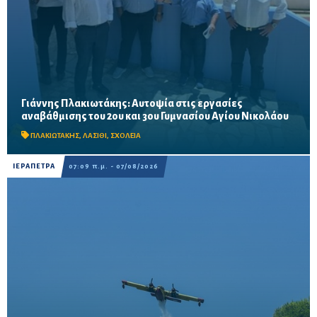
Γιάννης Πλακιωτάκης: Αυτοψία στις εργασίες
Οι παρεμβάσεις του προγράμματος «Μαριέττα Γιαννάκου»
αναβάθμισης του 2ου και 3ου Γυμνασίου Αγίου Νικολάου
αναμένεται να ολοκληρωθούν πριν από τη νέα σχολική χρονιά –
Προβλέπονται ανακαινίσεις αιθουσών, αύλειων και...
ΠΛΑΚΙΩΤΑΚΗΣ
,
ΛΑΣΙΘΙ
,
ΣΧΟΛΕΙΑ
ΙΕΡΑΠΕΤΡΑ
07:09 π.μ. - 07/08/2026