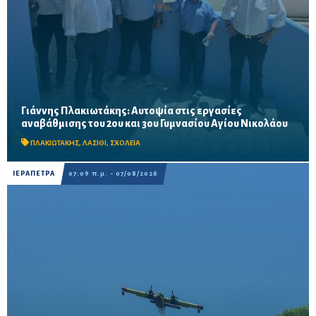
Γιάννης Πλακιωτάκης: Αυτοψία στις εργασίες
Οι παρεμβάσεις του προγράμματος «Μαριέττα Γιαννάκου»
αναβάθμισης του 2ου και 3ου Γυμνασίου Αγίου Νικολάου
αναμένεται να ολοκληρωθούν πριν από τη νέα σχολική χρονιά –
Προβλέπονται ανακαινίσεις αιθουσών, αύλειων και...
ΠΛΑΚΙΩΤΑΚΗΣ
,
ΛΑΣΙΘΙ
,
ΣΧΟΛΕΙΑ
ΙΕΡΑΠΕΤΡΑ
07:09 π.μ. - 07/08/2026